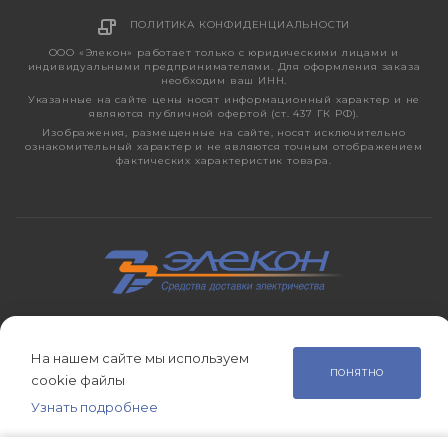
ПОЛИТИКА КОНФИДЕНЦИАЛЬНОСТИ
ООО «Элекон» работает только с юридическими лицами и
индивидуальными предпринимателями. Для оформления заказа
необходим ваш ИНН.
Указанные на сайте цены носят информационный характер и не
являются публичной офертой (ст. 437 ГК РФ).
Изображения, размещенные на сайте, носят исключительно
ознакомительный характер и не являются точным отображением
фактических характеристик товара.
2026 © ЭЛЕКОН – кабельно-проводниковая продукция,
электротехническая продукция, светотехника с 1998 года.
На нашем сайте мы используем
ПОНЯТНО
cookie файлы
Узнать подробнее