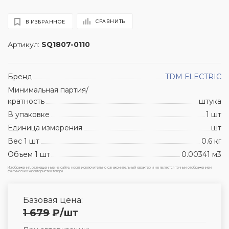
СРАВНИТЬ
В ИЗБРАННОЕ
Артикул:
SQ1807-0110
Бренд
TDM ЕLECTRIC
Минимальная партия/
кратность
штука
В упаковке
1 шт
Единица измерения
шт
Вес 1 шт
0.6 кг
Объем 1 шт
0.00341 м3
Изображения, размещенные на сайте, носят исключительно ознакомительный характер и не являются точным отображением
фактических характеристик товара.
Базовая цена:
1 679
₽
/шт