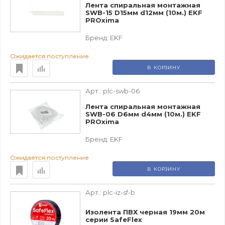
Лента спиральная монтажная
SWB-15 D15мм d12мм (10м.) EKF
PROxima
Бренд:
EKF
Ожидается поступление
В КОРЗИНУ
Арт.:
plc-swb-06
Лента спиральная монтажная
SWB-06 D6мм d4мм (10м.) EKF
PROxima
Бренд:
EKF
Ожидается поступление
В КОРЗИНУ
Арт.:
plc-iz-sf-b
Изолента ПВХ черная 19мм 20м
серии SafeFlex