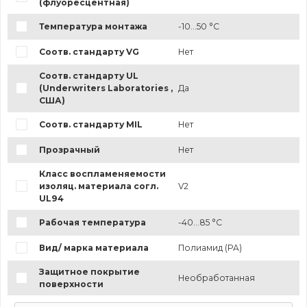
(флуоресцентная)
Температура монтажа
-10...50 °C
Соотв. стандарту VG
Нет
Соотв. стандарту UL
(Underwriters Laboratories ,
Да
США)
Соотв. стандарту MIL
Нет
Прозрачный
Нет
Класс воспламеняемости
изоляц. материала согл.
V2
UL94
Рабочая температура
-40...85 °C
Вид/ марка материала
Полиамид (PA)
Защитное покрытие
Необработанная
поверхности