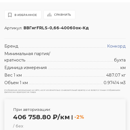
СРАВНИТЬ
В ИЗБРАННОЕ
Артикул:
ВВГнгFRLS-0,66-40060ок-Кд
Бренд
Конкорд
Минимальная партия/
кратность
бухта
Единица измерения
км
Вес 1 км
487.07 кг
Объем 1 км
0.97414 м3
Изображения, размещенные на сайте, носят исключительно ознакомительный характер и не являются точным отображением
фактических характеристик товара.
При авторизации:
406 758.80 ₽/км
|
-2%
/ без: