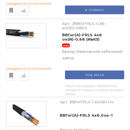
Ожидается поступление
В КОРЗИНУ
Арт.:
//ВВГнгFRLS-0,66-
40060-ИВКЗ
ВВГнг(А)-FRLS 4х6
ок(N)-0,66 (ИвКЗ)
окл
Бренд:
Ивановский кабельный
завод
Ожидается поступление
ПОД ЗАКАЗ
Наши менеджеры обязательно
свяжутся с вами и уточнят условия
заказа
Арт.:
ВВГнгFRLS-1-40060-Нн
ВВГнг(А)-FRLS 4х6,0ок-1
Бренд:
NoName