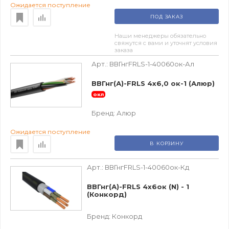
Ожидается поступление
ПОД ЗАКАЗ
Наши менеджеры обязательно
свяжутся с вами и уточнят условия
заказа
Арт.:
ВВГнгFRLS-1-40060ок-Ал
ВВГнг(А)-FRLS 4х6,0 ок-1 (Алюр)
окл
Бренд:
Алюр
Ожидается поступление
В КОРЗИНУ
Арт.:
ВВГнгFRLS-1-40060ок-Кд
ВВГнг(А)-FRLS 4х6ок (N) - 1
(Конкорд)
Бренд:
Конкорд