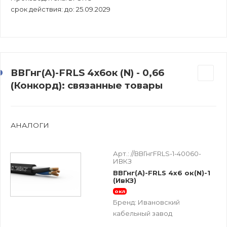
срок действия: до: 25.09.2029
ВВГнг(А)-FRLS 4х6ок (N) - 0,66
(Конкорд): связанные товары
АНАЛОГИ
Арт.:
//ВВГнгFRLS-1-40060-
ИВКЗ
ВВГнг(А)-FRLS 4х6 ок(N)-1
(ИвКЗ)
окл
Бренд:
Ивановский
кабельный завод