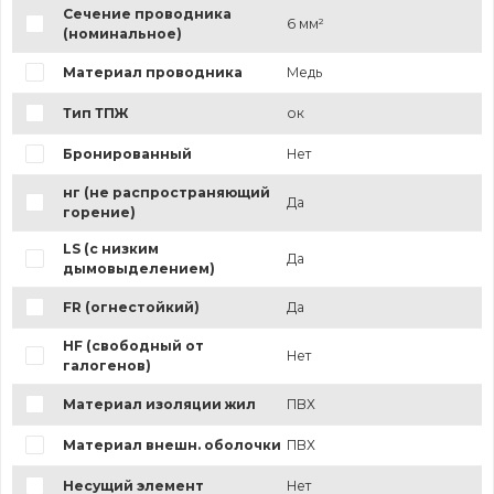
Сечение проводника
6 мм²
(номинальное)
Материал проводника
Медь
Тип ТПЖ
ок
Бронированный
Нет
нг (не распространяющий
Да
горение)
LS (с низким
Да
дымовыделением)
FR (огнестойкий)
Да
HF (свободный от
Нет
галогенов)
Материал изоляции жил
ПВХ
Материал внешн. оболочки
ПВХ
Несущий элемент
Нет