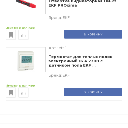
Отвертка индикаторная ОИ-2э
EKF PROxima
Бренд:
EKF
Имеется в наличии
В КОРЗИНУ
Арт.:
ett-1
Термостат для теплых полов
электронный 16 A 230В с
датчиком пола EKF ...
Бренд:
EKF
Имеется в наличии
В КОРЗИНУ