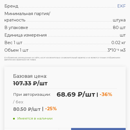
Бренд
EKF
Минимальная партия/
кратность
штука
В упаковке
80 шт
Единица измерения
шт
Вес 1 шт
0.02 кг
Объем 1 шт
3*10⁻⁵ м3
Изображения, размещенные на сайте, носят исключительно ознакомительный характер и не являются точным отображением
фактических характеристик товара.
Базовая цена:
107.33
₽
/шт
68.69 ₽/шт
|
-36%
При авторизации:
/ без:
|
-25%
80.50 ₽/шт
Имеется в наличии