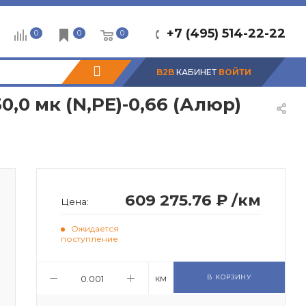
+7 (495) 514-22-22
0
0
0
B2B
КАБИНЕТ
ВОЙТИ
0 мк (N,PE)-0,66 (Алюр)
609 275.76 ₽
/км
Цена:
Ожидается
поступление
км
В КОРЗИНУ