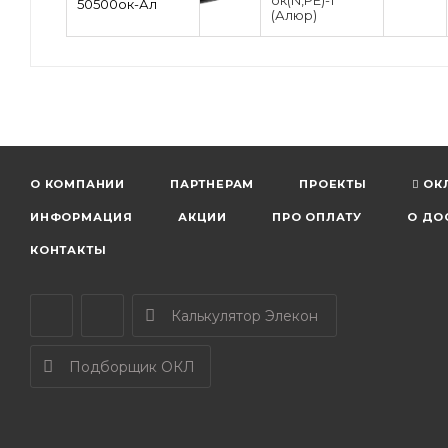
ок(N,PE)-1
50500ок-Ал
(Алюр)
О КОМПАНИИ
ПАРТНЕРАМ
ПРОЕКТЫ
ОК
ИНФОРМАЦИЯ
АКЦИИ
ПРО ОПЛАТУ
О ДО
КОНТАКТЫ
Калькулятор Элекон
Подборщик ОКЛ