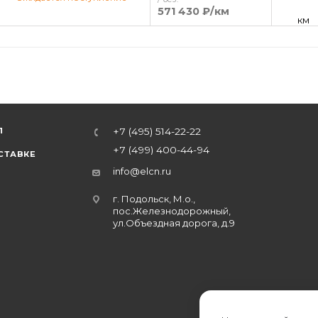
571 430 ₽
/км
км
Л
+7 (495) 514-22-22
+7 (499) 400-44-94
СТАВКЕ
info@elcn.ru
г. Подольск, М.о.,
пос.Железнодорожный,
ул.Объездная дорога, д.9