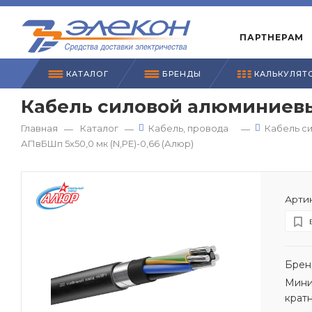
ПАРТНЕРАМ
КАТАЛОГ
БРЕНДЫ
КАЛЬКУЛЯТ
Кабель силовой алюминиевый
Главная
Каталог
Кабель, провода
Кабель с
—
—
—
АПвБШп 5х50,0 мк (N,PE)-0,66 (Алюр)
Артик
Брен
Мини
крат