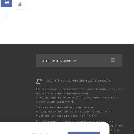
ОТПРАВИТЬ ЗАЯВКУ
ПОЛИТИКА КОНФИДЕНЦИАЛЬНОСТИ
ООО «Элекон» работает только с юридическими
лицами и индивидуальными
предпринимателями. Для оформления заказа
необходим ваш ИНН.
Указанные на сайте цены носят
информационный характер и не являются
публичной офертой (ст. 437 ГК РФ).
Изображения, размещенные на сайте, носят
исключительно ознакомительный характер и не
являются точным отображением фактических
характеристик товара.