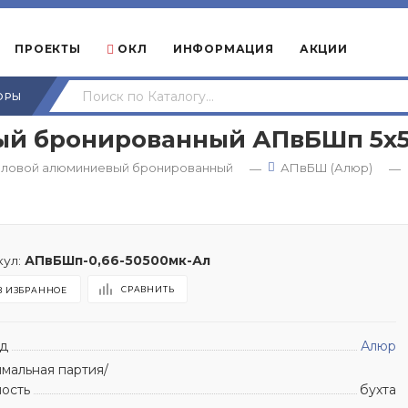
ПРОЕКТЫ
ОКЛ
ИНФОРМАЦИЯ
АКЦИИ
ОРЫ
 бронированный АПвБШп 5х50,
иловой алюминиевый бронированный
АПвБШ (Алюр)
—
—
ул:
АПвБШп-0,66-50500мк-Ал
СРАВНИТЬ
В ИЗБРАННОЕ
д
Алюр
мальная партия/
ность
бухта