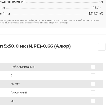
ица измерения
км
 км
1467 кг
м 1 км
1.1167 м3
ения, размещенные на сайте, носят исключительно ознакомительный характер и не
я точным отображением фактических характеристик товара.
5х50,0 мк (N,PE)-0,66 (Алюр)
Кабель питания
5
50 мм²
Алюминий
мк