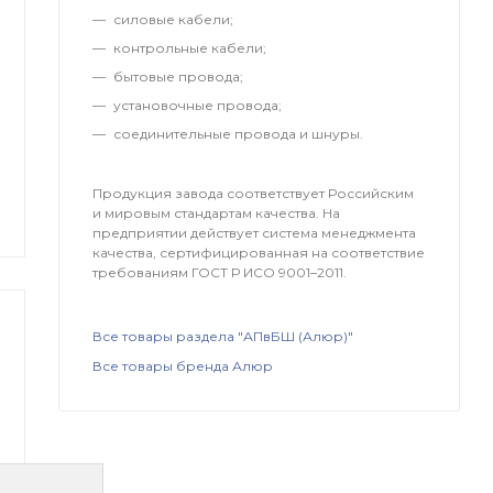
силовые кабели;
контрольные кабели;
бытовые провода;
установочные провода;
соединительные провода и шнуры.
Продукция завода соответствует Российским
и мировым стандартам качества. На
предприятии действует система менеджмента
качества, сертифицированная на соответствие
требованиям ГОСТ Р ИСО 9001–2011.
Все товары раздела "АПвБШ (Алюр)"
Все товары бренда Алюр