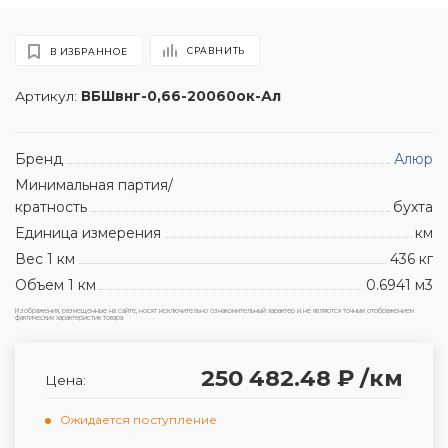
СРАВНИТЬ
В ИЗБРАННОЕ
Артикул:
ВБШвнг-0,66-20060ок-Ал
Бренд
Алюр
Минимальная партия/
кратность
бухта
Единица измерения
км
Вес 1 км
436 кг
Объем 1 км
0.6941 м3
Изображения, размещенные на сайте, носят исключительно ознакомительный характер и не являются точным отображением
фактических характеристик товара.
250 482.48 ₽
/км
Цена:
Ожидается поступление