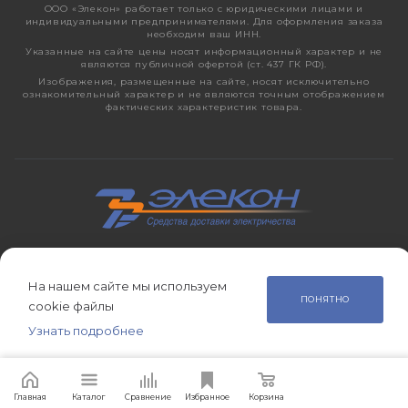
ООО «Элекон» работает только с юридическими лицами и
индивидуальными предпринимателями. Для оформления заказа
необходим ваш ИНН.
Указанные на сайте цены носят информационный характер и не
являются публичной офертой (ст. 437 ГК РФ).
Изображения, размещенные на сайте, носят исключительно
ознакомительный характер и не являются точным отображением
фактических характеристик товара.
2026 © ЭЛЕКОН – кабельно-проводниковая продукция,
электротехническая продукция, светотехника с 1998 года.
На нашем сайте мы используем
ПОНЯТНО
cookie файлы
Узнать подробнее
Главная
Сравнение
Корзина
Избранное
Каталог