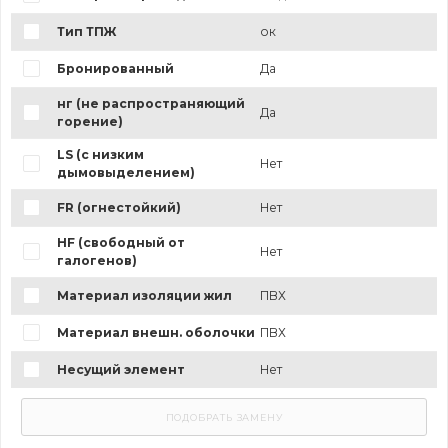
Тип ТПЖ
ок
Бронированный
Да
нг (не распространяющий
Да
горение)
LS (с низким
Нет
дымовыделением)
FR (огнестойкий)
Нет
HF (свободный от
Нет
галогенов)
Материал изоляции жил
ПВХ
Материал внешн. оболочки
ПВХ
Несущий элемент
Нет