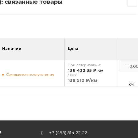
): связанные товары
Наличие
Цена
При авторизации:
136 432.35 ₽
км
Ожидается поступление
/ без:
138 510 ₽
/км
км
Л
+7 (495) 514-22-22