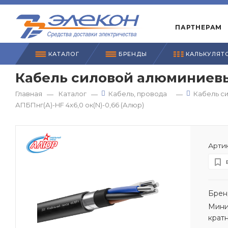
ПАРТНЕРАМ
КАТАЛОГ
БРЕНДЫ
КАЛЬКУЛЯТ
Кабель силовой алюминиевый
Главная
Каталог
Кабель, провода
Кабель с
—
—
—
АПБПнг(А)-HF 4х6,0 ок(N)-0,66 (Алюр)
Артик
Брен
Мини
крат