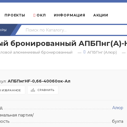
ПРОЕКТЫ
ОКЛ
ИНФОРМАЦИЯ
АКЦИИ
ОРЫ
 бронированный АПБПнг(А)-HF 
иловой алюминиевый бронированный
АПБПнг (Алюр)
—
—
ул:
АПБПнгHF-0,66-40060ок-Ал
СРАВНИТЬ
В ИЗБРАННОЕ
д
Алюр
мальная партия/
ность
бухта