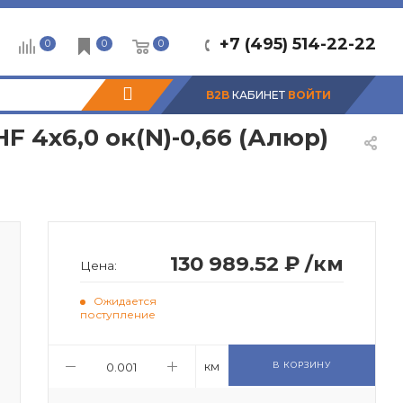
+7 (495) 514-22-22
0
0
0
B2B
КАБИНЕТ
ВОЙТИ
4х6,0 ок(N)-0,66 (Алюр)
130 989.52 ₽
/км
Цена:
Ожидается
поступление
км
В КОРЗИНУ