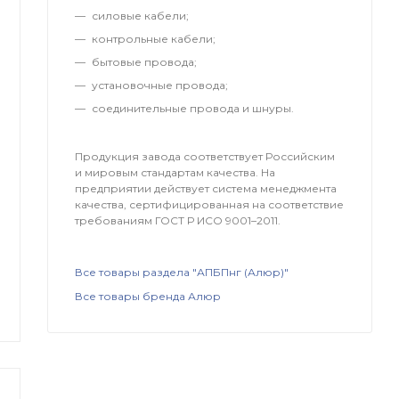
силовые кабели;
контрольные кабели;
бытовые провода;
установочные провода;
соединительные провода и шнуры.
Продукция завода соответствует Российским
и мировым стандартам качества. На
предприятии действует система менеджмента
качества, сертифицированная на соответствие
требованиям ГОСТ Р ИСО 9001–2011.
Все товары раздела "АПБПнг (Алюр)"
Все товары бренда Алюр