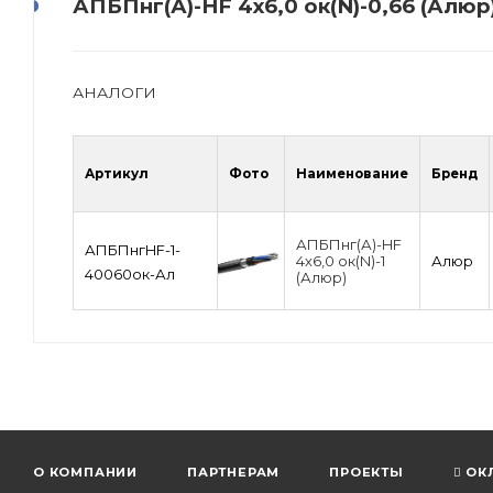
АПБПнг(А)-HF 4х6,0 ок(N)-0,66 (Алюр
АНАЛОГИ
Артикул
Фото
Наименование
Бренд
АПБПнг(А)-HF
АПБПнгHF-1-
4х6,0 ок(N)-1
Алюр
40060ок-Ал
(Алюр)
О КОМПАНИИ
ПАРТНЕРАМ
ПРОЕКТЫ
ОК