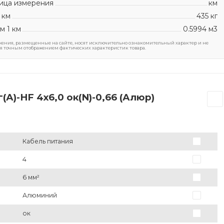
ица измерения
км
 км
435 кг
м 1 км
0.5994 м3
ения, размещенные на сайте, носят исключительно ознакомительный характер и не
я точным отображением фактических характеристик товара.
А)-HF 4х6,0 ок(N)-0,66 (Алюр)
Кабель питания
4
6 мм²
Алюминий
ок