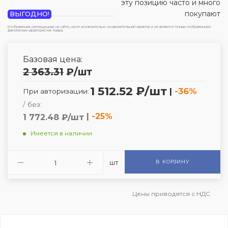
эту позицию часто и много
покупают
ВЫГОДНО!
Изображения, размещенные на сайте, носят исключительно ознакомительный характер и не являются точным отображением
фактических характеристик товара.
Базовая цена:
2 363.31
₽
/шт
1 512.52 ₽/шт
|
-36%
При авторизации:
/ без:
|
-25%
1 772.48 ₽/шт
Имеется в наличии
шт
В КОРЗИНУ
Цены приводятся с НДС