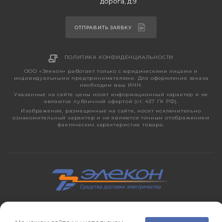
дорога, д.9
ОТПРАВИТЬ ЗАЯВКУ
ПОЛИТИКА КОНФИДЕНЦИАЛЬНОСТИ
ООО «Элекон» работает только с юридическими лицами и
индивидуальными предпринимателями. Для оформления заказа
необходим ваш ИНН.
Указанные на сайте цены носят информационный характер и не
являются публичной офертой (ст. 437 ГК РФ).
Изображения, размещенные на сайте, носят исключительно
ознакомительный характер и не являются точным отображением
фактических характеристик товара.
2026 © ЭЛЕКОН – кабельно-проводниковая продукция,
электротехническая продукция, светотехника с 1998 года.