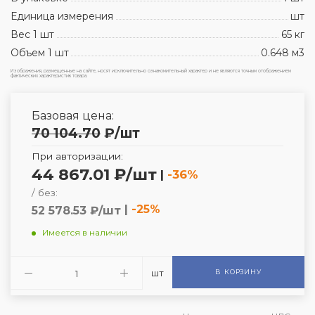
Единица измерения
шт
Вес 1 шт
65 кг
Объем 1 шт
0.648 м3
Изображения, размещенные на сайте, носят исключительно ознакомительный характер и не являются точным отображением
фактических характеристик товара.
Базовая цена:
70 104.70
₽
/шт
При авторизации:
44 867.01 ₽/шт
|
-36%
/ без:
|
-25%
52 578.53 ₽/шт
Имеется в наличии
шт
В КОРЗИНУ