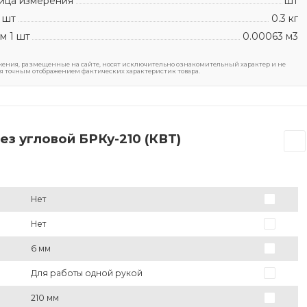
ица измерения
шт
 шт
0.3 кг
м 1 шт
0.00063 м3
ения, размещенные на сайте, носят исключительно ознакомительный характер и не
я точным отображением фактических характеристик товара.
з угловой БРКу-210 (КВТ)
Нет
Нет
6 мм
Для работы одной рукой
210 мм