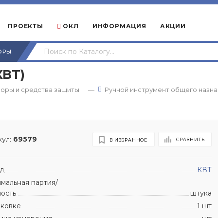
ПРОЕКТЫ
ОКЛ
ИНФОРМАЦИЯ
АКЦИИ
ОРЫ
КВТ)
оры и средства защиты
Ручной инструмент общего назн
—
ул:
69579
СРАВНИТЬ
В ИЗБРАННОЕ
д
КВТ
мальная партия/
ность
штука
аковке
1 шт