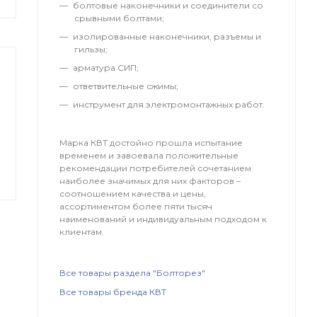
болтовые наконечники и соединители со
срывными болтами;
изолированные наконечники, разъемы и
гильзы;
арматура СИП;
ответвительные сжимы;
инструмент для электромонтажных работ.
Марка КВТ достойно прошла испытание
временем и завоевала положительные
рекомендации потребителей сочетанием
наиболее значимых для них факторов –
соотношением качества и цены,
ассортиментом более пяти тысяч
наименований и индивидуальным подходом к
клиентам.
Все товары раздела "Болторез"
Все товары бренда КВТ