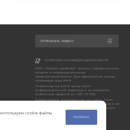
ОТПРАВИТЬ ЗАЯВКУ
ПОЛИТИКА КОНФИДЕНЦИАЛЬНОСТИ
ООО «Элекон» работает только с юридическими
лицами и индивидуальными
предпринимателями. Для оформления заказа
необходим ваш ИНН.
Указанные на сайте цены носят
информационный характер и не являются
публичной офертой (ст. 437 ГК РФ).
Изображения, размещенные на сайте, носят
исключительно ознакомительный характер и не
являются точным отображением фактических
характеристик товара.
 используем cookie файлы
ПОНЯТНО