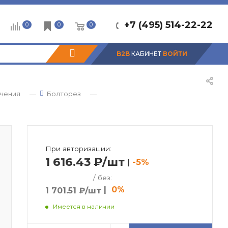
+7 (495) 514-22-22
0
0
0
B2B
КАБИНЕТ
ВОЙТИ
ачения
Болторез
—
—
При авторизации:
1 616.43 ₽/шт
|
-5%
/ без:
|
0%
1 701.51 ₽/шт
Имеется в наличии