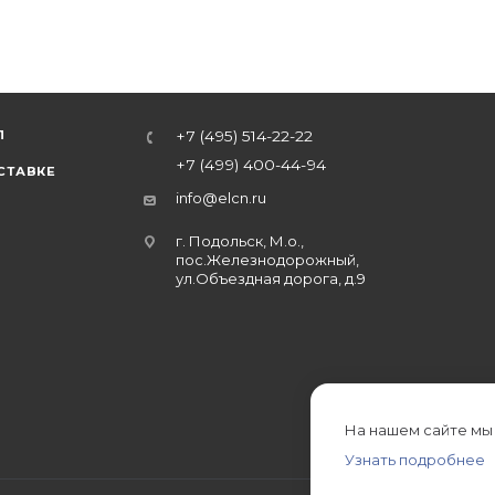
Л
+7 (495) 514-22-22
+7 (499) 400-44-94
СТАВКЕ
info@elcn.ru
г. Подольск, М.о.,
пос.Железнодорожный,
ул.Объездная дорога, д.9
На нашем сайте мы
Узнать подробнее