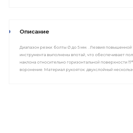
Описание
Диапазон резки: болты ∅ до 5 мм. . Лезвия повышенной
инструмента выполнены впотай, что обеспечивает пол
наклона относительно горизонтальной поверхности 17°
воронение. Материал рукояток: двухслойный нескользящи