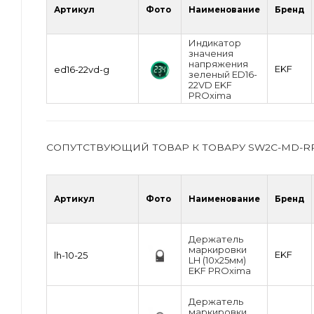
Артикул
Фото
Наименование
Бренд
Индикатор
значения
напряжения
EKF
ed16-22vd-g
зеленый ED16-
22VD EKF
PROxima
СОПУТСТВУЮЩИЙ ТОВАР К ТОВАРУ SW2C-MD-R
Артикул
Фото
Наименование
Бренд
Держатель
маркировки
EKF
lh-10-25
LH (10x25мм)
EKF PROxima
Держатель
маркировки