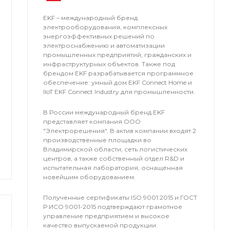
EKF – международный бренд
электрооборудования, комплексных
энергоэффективных решений по
электроснабжению и автоматизации
промышленных предприятий, гражданских и
инфраструктурных объектов. Также под
брендом EKF разрабатывается программное
обеспечение: умный дом EKF Connect Home и
IIoT EKF Connect Industry для промышленности.
В России международный бренд EKF
представляет компания OOO
"Электрорешения". В актив компании входят 2
производственные площадки во
Владимирской области, сеть логистических
центров, а также собственный отдел R&D и
испытательная лаборатория, оснащенная
новейшим оборудованием.
Полученные сертификаты ISO 9001:2015 и ГОСТ
Р ИСО 9001-2015 подтверждают грамотное
управление предприятием и высокое
качество выпускаемой продукции.