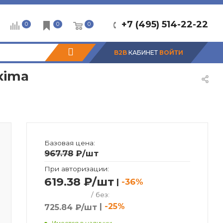
+7 (495) 514-22-22
0
0
0
B2B
КАБИНЕТ
ВОЙТИ
xima
Базовая цена:
967.78
₽
/шт
При авторизации:
619.38 ₽/шт
|
-36%
/ без:
|
-25%
725.84 ₽/шт
Имеется в наличии