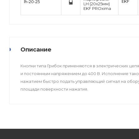
EKF
lh-20-25
LH (20x25мм)
EKF PROxima
Описание
Кнопки типа Грибок применяются в электрических цепя
и постоянным напряжением до 400 В. Исполнение таког
нажатием быстро подать управляющий сигнал на обору
площади поверхности нажатия.