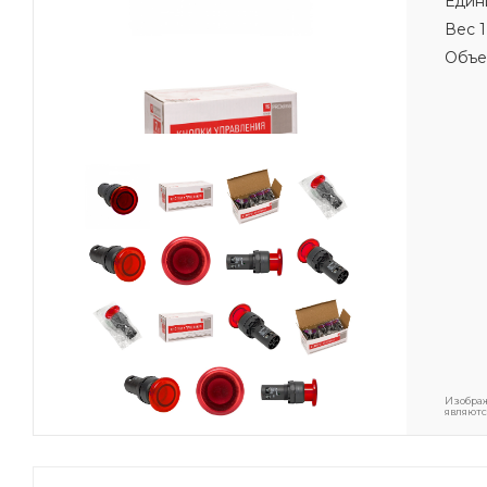
Един
Вес 1
Объе
Изображ
являютс