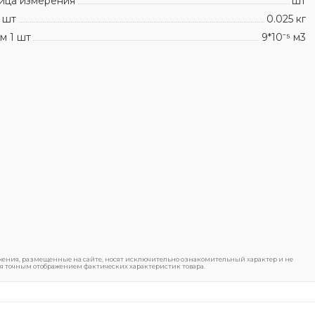
ица измерения
шт
 шт
0.025 кг
м 1 шт
9*10⁻⁵ м3
ения, размещенные на сайте, носят исключительно ознакомительный характер и не
я точным отображением фактических характеристик товара.