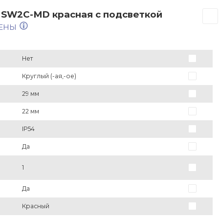
 SW2C-MD красная с подсветкой
МЕНЫ
Нет
Круглый (-ая,-ое)
29 мм
22 мм
IP54
Да
1
Да
Красный