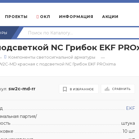
ПРОЕКТЫ
ОКЛ
ИНФОРМАЦИЯ
АКЦИИ
ОРЫ
подсветкой NC Грибок EKF PRO
Компоненты светосигнальной арматуры
—
—
W2C-MD красная с подсветкой NC Грибок EKF PROxima
ул:
sw2c-md-rr
СРАВНИТЬ
В ИЗБРАННОЕ
д
EKF
мальная партия/
ность
штука
аковке
10 шт