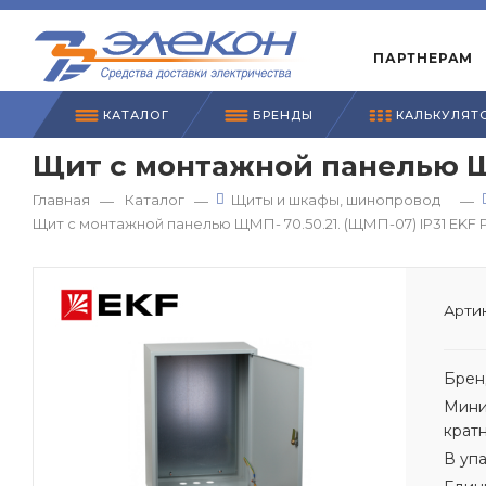
ПАРТНЕРАМ
КАТАЛОГ
БРЕНДЫ
КАЛЬКУЛЯТ
Щит с монтажной панелью ЩМ
Главная
Каталог
Щиты и шкафы, шинопровод
—
—
—
Щит с монтажной панелью ЩМП- 70.50.21. (ЩМП-07) IP31 EKF
Артик
Брен
Мини
крат
В уп