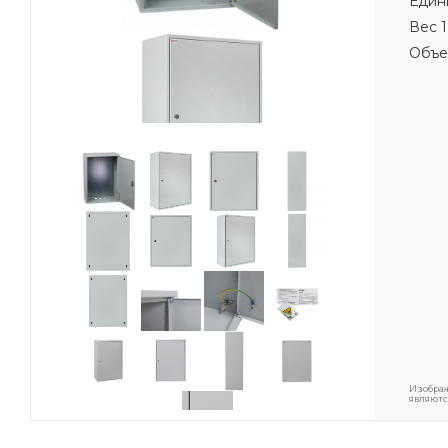
Един
Вес 1
Объе
Изображ
являютс