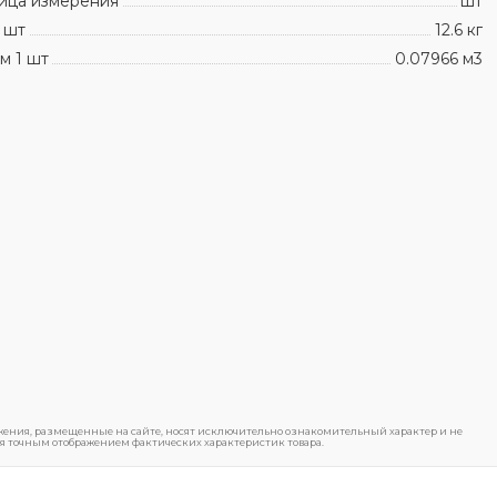
ица измерения
шт
 шт
12.6 кг
м 1 шт
0.07966 м3
ения, размещенные на сайте, носят исключительно ознакомительный характер и не
я точным отображением фактических характеристик товара.