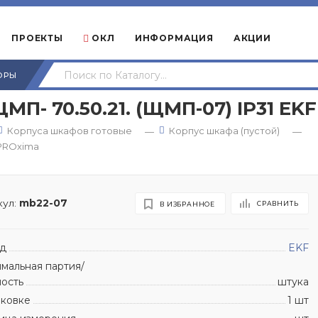
ПРОЕКТЫ
ОКЛ
ИНФОРМАЦИЯ
АКЦИИ
ОРЫ
П- 70.50.21. (ЩМП-07) IP31 EK
Корпуса шкафов готовые
Корпус шкафа (пустой)
—
—
 PROxima
ул:
mb22-07
СРАВНИТЬ
В ИЗБРАННОЕ
д
EKF
мальная партия/
ность
штука
аковке
1 шт