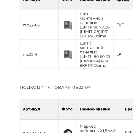
Щит с
монтажной
панелью
EKF
mb22-08
ЩМП- 90.70.26
(ЩМП-08) IP31
EKF PROxima
Щит с
монтажной
панелью
EKF
mb22-4
ЩМП- 80.60.25
(ЩРНМ-4) IP31
EKF PROxima
ПОДХОДИТ К ТОВАРУ MB22-07
Артикул
Фото
Наименование
Бре
Маркер
кабельный 1,5 мм2
EKF