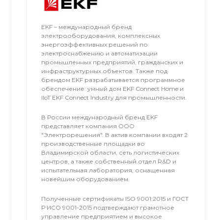
EKF – международный бренд
электрооборудования, комплексных
энергоэффективных решений по
электроснабжению и автоматизации
промышленных предприятий, гражданских и
инфраструктурных объектов. Также под
брендом EKF разрабатывается программное
обеспечение: умный дом EKF Connect Home и
IIoT EKF Connect Industry для промышленности.
В России международный бренд EKF
представляет компания OOO
"Электрорешения". В актив компании входят 2
производственные площадки во
Владимирской области, сеть логистических
центров, а также собственный отдел R&D и
испытательная лаборатория, оснащенная
новейшим оборудованием.
Полученные сертификаты ISO 9001:2015 и ГОСТ
Р ИСО 9001-2015 подтверждают грамотное
управление предприятием и высокое