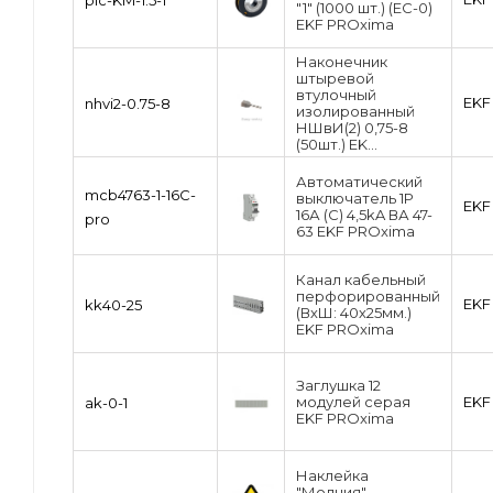
plc-KM-1.5-1
"1" (1000 шт.) (ЕС-0)
EKF PROxima
Наконечник
штыревой
втулочный
EKF
nhvi2-0.75-8
изолированный
НШвИ(2) 0,75-8
(50шт.) EK...
Автоматический
mcb4763-1-16C-
выключатель 1P
EKF
16А (C) 4,5kA ВА 47-
pro
63 EKF PROxima
Канал кабельный
перфорированный
EKF
kk40-25
(ВхШ: 40х25мм.)
EKF PROxima
Заглушка 12
модулей серая
EKF
ak-0-1
EKF PROxima
Наклейка
"Молния"