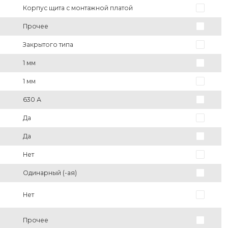
Корпус щита с монтажной платой
Прочее
Закрытого типа
1 мм
1 мм
630 А
Да
Да
Нет
Одинарный (-ая)
Нет
Прочее