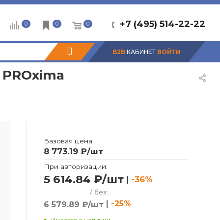
+7 (495) 514-22-22
0
0
0
B2B
КАБИНЕТ
ВОЙТИ
F PROxima
Базовая цена:
8 773.19
₽
/шт
При авторизации:
5 614.84 ₽/шт
|
-36%
/ без:
|
-25%
6 579.89 ₽/шт
Имеется в наличии