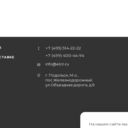
Л
+7 (495) 514-22-22
+7 (499) 400-44-94
СТАВКЕ
info@elcn.ru
г. Подольск, М.о.,
пос.Железнодорожный,
ул.Объездная дорога, д.9
На нашем сайте мы