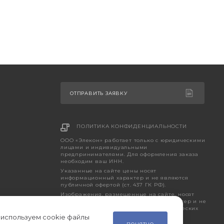
ОТПРАВИТЬ ЗАЯВКУ
ПОЛИТИКА КОНФИДЕНЦИАЛЬНОСТИ
ООО «Элекон» работает только с юридическими
лицами и индивидуальными
предпринимателями. Для оформления заказа
необходим ваш ИНН.
Указанные на сайте цены носят
информационный характер и не являются
публичной офертой (ст. 437 ГК РФ).
Изображения, размещенные на сайте, носят
исключительно ознакомительный характер и не
являются точным отображением фактических
характеристик товара.
 используем cookie файлы