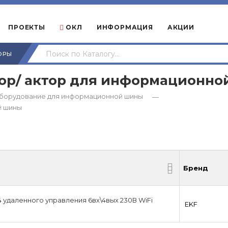
ПРОЕКТЫ
ОКЛ
ИНФОРМАЦИЯ
АКЦИИ
ОРЫ
тор/ актор для информационн
борудование для информационной шины
—
й шины
Бренд
Бренд
удаленного управления 6вх\4вых 230В WiFi
EKF