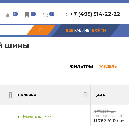
+7 (495) 514-22-22
0
0
0
B2B
КАБИНЕТ
ВОЙТИ
ой шины
ФИЛЬТРЫ
РАЗДЕЛЫ
Наличие
Цена
Наличие
Цена
15 710.55 ₽
/шт
Цена со скидкой:
Имеется в наличии
11 782.91 ₽
/шт