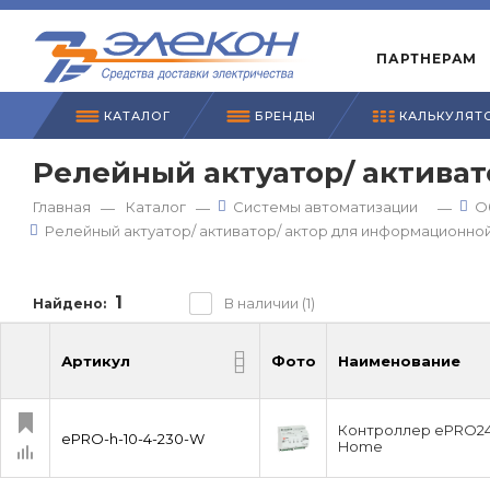
ПАРТНЕРАМ
КАТАЛОГ
БРЕНДЫ
КАЛЬКУЛЯТ
Релейный актуатор/ актива
Главная
Каталог
Системы автоматизации
О
—
—
—
Релейный актуатор/ активатор/ актор для информационно
1
В наличии (1)
Найдено:
Артикул
Фото
Наименование
Артикул
Фото
Наименование
Контроллер ePRO24 
ePRO-h-10-4-230-W
Home