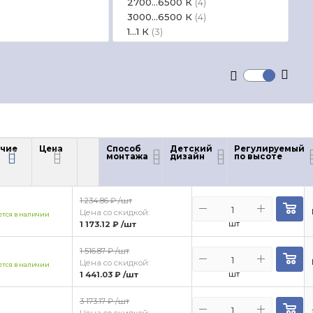
2700...6500 К
(4)
3000...6500 К
(4)
1...1 К
(3)
2700...6400 К
(3)
3000...5000 К
(3)
3500...3500 К
(3)
1400...1400 К
(2)
5300...5300 К
(2)
6500...6500 К
(2)
0...0 К
(1)
1250...1250 К
чие
Цена
Способ
Детский
(1)
Регулируемый
монтажа
дизайн
по высоте
чие
Цена
2800...5500 К
(1)
1 234.86 ₽
/шт
Цена со скидкой:
тся в наличии
шт
1 173.12 ₽
/шт
1 516.87 ₽
/шт
Цена со скидкой:
тся в наличии
шт
1 441.03 ₽
/шт
3 173.17 ₽
/шт
Цена со скидкой: