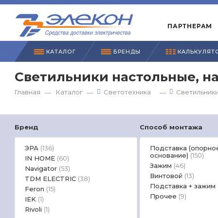
ПАРТНЕРАМ
КАТАЛОГ
БРЕНДЫ
КАЛЬКУЛЯТ
Светильники настольные, н
Главная
Каталог
Светотехника
Светильники
—
—
—
Бренд
Способ монтажа
ЭРА
Подставка (опорно
(136)
основание)
(150)
IN HOME
(60)
Зажим
(46)
Navigator
(53)
Винтовой
(13)
TDM ЕLECTRIC
(38)
Подставка + зажим
Feron
(15)
Прочее
(9)
IEK
(1)
Rivoli
(1)