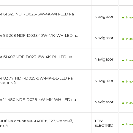
or 61 549 NDF-D023-6W-4K-WH-LED на
Navigator
Имее
or 93 268 NDF-D033-10W-MK-WH-LED на
Navigator
Имее
or 61 407 NDF-D023-6W-4K-BL-LED на
Navigator
Имее
or 82 741 NDF-D029-9W-MK-BL-LED на
Navigator
Имее
 черный
or 14 480 NDF-D028-4W-MK-WH-LED на
Navigator
Имее
ый на основании 40Вт, E27, желтый,
TDM
Имее
дный
ЕLECTRIC