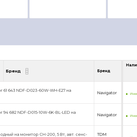
Нали
Бренд
Бренд
Нали
or 61 643 NDF-D023-60W-WH-E27 на
Navigator
Имее
r 94 682 NDF-D015-10W-6K-BL-LED на
Navigator
Имее
дный на монитор СН-200, 5 Вт, авт. сенс-
TDM