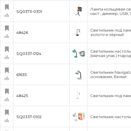
Лампа кольцевая све
SQ0373-0301
наст., диммер, USB,
Светильник под ламп
48426
золото и чёрный
Светильник настольн
SQ0337-0124
(мягкая упак.) Наро
Светильник Navigat
61635
основании, белый
48425
Светильник под ламп
SQ0337-0102
Светильник настоль