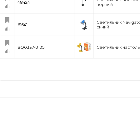
48424
черный
Светильник Navigato
61641
синий
SQ0337-0105
Светильник настоль