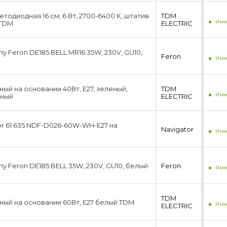
тодиодная 16 см, 6 Вт, 2700-6400 К, штатив
TDM
Имее
 TDM
ЕLECTRIC
у Feron DE185 BELL MR16 35W, 230V, GU10,
Feron
Имее
ый на основании 40Вт, E27, зеленый,
TDM
Имее
дный
ЕLECTRIC
or 61 635 NDF-D026-60W-WH-E27 на
Navigator
Имее
у Feron DE185 BELL 35W, 230V, GU10, белый
Feron
Имее
TDM
ный на основании 60Вт, E27 белый TDM
Имее
ЕLECTRIC