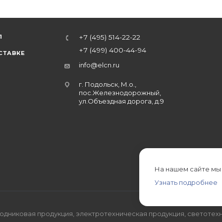
Л
+7 (495) 514-22-22
+7 (499) 400-44-94
СТАВКЕ
info@elcn.ru
г. Подольск, М.о.,
пос.Железнодорожный,
ул.Объездная дорога, д.9
На нашем сайте мы
Узнать подробнее
дниковая продукция, электротехническая продукция, светотехн