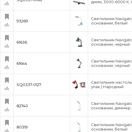
димм, 3000-6000 К,
Светильник Navigat
93269
основании, белый
Светильник Navigato
61636
основании, черный
Светильник Navigato
61644
основании, черный
Светильник настольн
SQ0337-0127
упак.) Народный
Светильник Navigat
82740
основании, диммер,
Светильник Navigat
80319
основании, белый