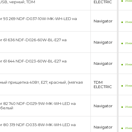
Имее
 USB, черный, TDM
ЕLECTRIC
or 93 269 NDF-D037-10W-MK-WH-LED на
Navigator
Имее
r 61 636 NDF-D026-60W-BL-E27 на
Navigator
Имее
r 61 644 NDF-D023-60W-BL-E27 на
Navigator
Имее
ый прищепка 40Вт, E27, красный, (мягкая
TDM
Имее
ЕLECTRIC
or 82 740 NDF-D029-9W-MK-WH-LED на
Navigator
Имее
 белый
or 80 319 NDF-D035-8W-MK-WH-LED на
Navigator
Имее