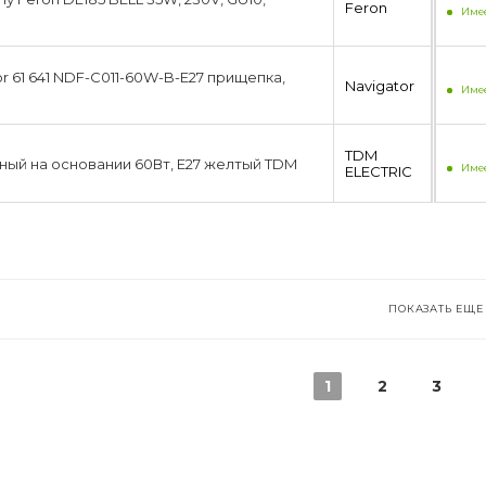
Feron
Имее
r 61 641 NDF-C011-60W-B-E27 прищепка,
Navigator
Имее
TDM
ный на основании 60Вт, E27 желтый TDM
Имее
ЕLECTRIC
ПОКАЗАТЬ ЕЩЕ
1
2
3