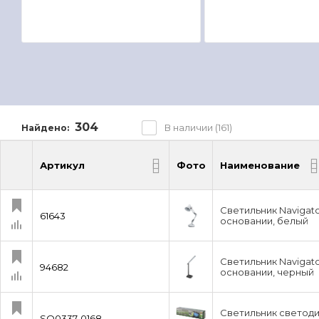
304
В наличии (161)
Найдено:
Артикул
Фото
Наименование
Артикул
Фото
Наименование
Светильник Navigat
61643
основании, белый
Светильник Navigato
94682
основании, черный
Светильник светодио
SQ0337-0168