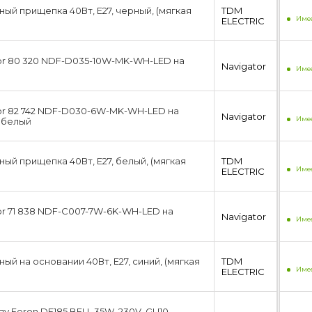
ый прищепка 40Вт, E27, черный, (мягкая
TDM
Имее
ЕLECTRIC
or 80 320 NDF-D035-10W-MK-WH-LED на
Navigator
Имее
or 82 742 NDF-D030-6W-MK-WH-LED на
Navigator
Имее
 белый
ый прищепка 40Вт, E27, белый, (мягкая
TDM
Имее
ЕLECTRIC
or 71 838 NDF-С007-7W-6K-WH-LED на
Navigator
Имее
ый на основании 40Вт, E27, синий, (мягкая
TDM
Имее
ЕLECTRIC
у Feron DE185 BELL 35W, 230V, GU10,