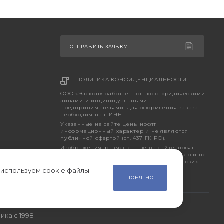
ОТПРАВИТЬ ЗАЯВКУ
ПОЛИТИКА КОНФИДЕНЦИАЛЬНОСТИ
ООО «Элекон» работает только с юридическими
лицами и индивидуальными
предпринимателями. Для оформления заказа
необходим ваш ИНН.
Указанные на сайте цены носят
информационный характер и не являются
публичной офертой (ст. 437 ГК РФ).
Изображения, размещенные на сайте, носят
исключительно ознакомительный характер и не
являются точным отображением фактических
характеристик товара.
 используем cookie файлы
ПОНЯТНО
ика с 1998