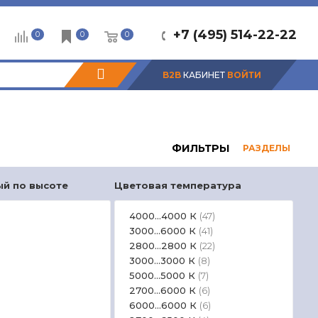
+7 (495) 514-22-22
0
0
0
B2B
КАБИНЕТ
ВОЙТИ
ФИЛЬТРЫ
РАЗДЕЛЫ
ый по высоте
Цветовая температура
USB
4000...4000 К
(47)
3000...6000 К
(41)
2800...2800 К
(22)
3000...3000 К
(8)
5000...5000 К
(7)
2700...6000 К
(6)
6000...6000 К
(6)