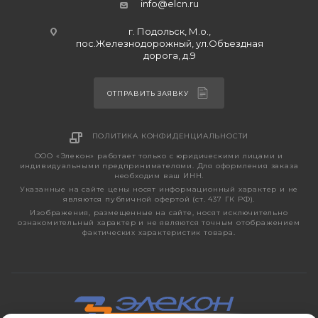
info@elcn.ru
г. Подольск, М.о.,
пос.Железнодорожный, ул.Объездная
дорога, д.9
ОТПРАВИТЬ ЗАЯВКУ
ПОЛИТИКА КОНФИДЕНЦИАЛЬНОСТИ
ООО «Элекон» работает только с юридическими лицами и
индивидуальными предпринимателями. Для оформления заказа
необходим ваш ИНН.
Указанные на сайте цены носят информационный характер и не
являются публичной офертой (ст. 437 ГК РФ).
Изображения, размещенные на сайте, носят исключительно
ознакомительный характер и не являются точным отображением
фактических характеристик товара.