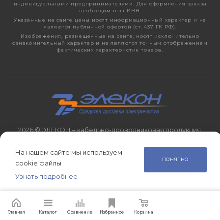
индивидуальными предпринимателями. Для оформления заказа
необходим ваш ИНН.
Указанные на сайте цены носят информационный характер и не
являются публичной офертой (ст. 437 ГК РФ).
Изображения, размещенные на сайте, носят исключительно
ознакомительный характер и не являются точным отображением
фактических характеристик товара.
2026 © ЭЛЕКОН – кабельно-проводниковая продукция,
электротехническая продукция, светотехника с 1998 года.
На нашем сайте мы используем
ПОНЯТНО
cookie файлы
Узнать подробнее
Главная
Сравнение
Корзина
Избранное
Каталог