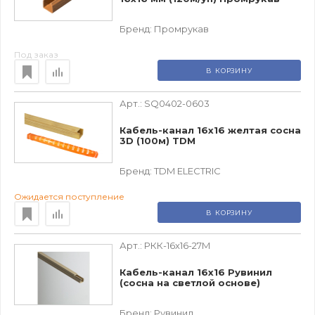
Бренд:
Промрукав
Под заказ
В КОРЗИНУ
Арт.:
SQ0402-0603
Кабель-канал 16х16 желтая сосна
3D (100м) TDM
Бренд:
TDM ЕLECTRIC
Ожидается поступление
В КОРЗИНУ
Арт.:
РКК-16х16-27М
Кабель-канал 16х16 Рувинил
(сосна на светлой основе)
Бренд:
Рувинил