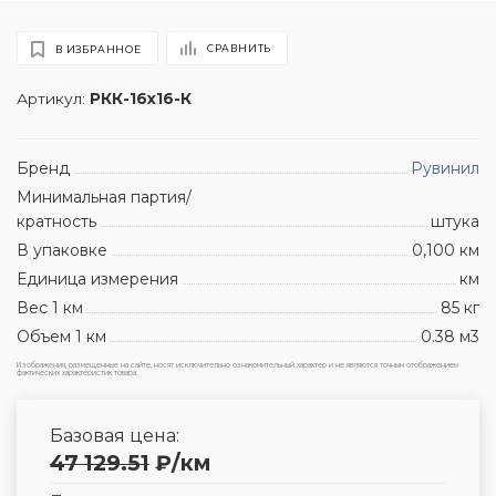
СРАВНИТЬ
В ИЗБРАННОЕ
Артикул:
РКК-16х16-К
Бренд
Рувинил
Минимальная партия/
кратность
штука
В упаковке
0,100 км
Единица измерения
км
Вес 1 км
85 кг
Объем 1 км
0.38 м3
Изображения, размещенные на сайте, носят исключительно ознакомительный характер и не являются точным отображением
фактических характеристик товара.
Базовая цена:
47 129.51
₽
/км