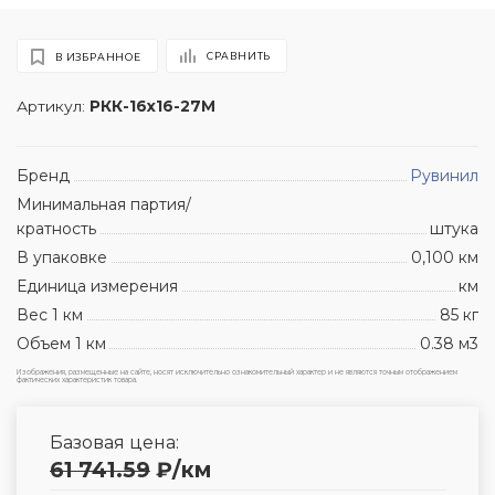
СРАВНИТЬ
В ИЗБРАННОЕ
Артикул:
РКК-16х16-27М
Бренд
Рувинил
Минимальная партия/
кратность
штука
В упаковке
0,100 км
Единица измерения
км
Вес 1 км
85 кг
Объем 1 км
0.38 м3
Изображения, размещенные на сайте, носят исключительно ознакомительный характер и не являются точным отображением
фактических характеристик товара.
Базовая цена:
61 741.59
₽
/км