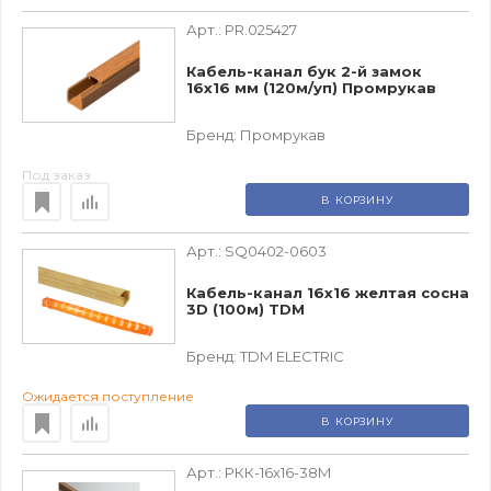
Арт.:
PR.025427
Кабель-канал бук 2-й замок
16х16 мм (120м/уп) Промрукав
Бренд:
Промрукав
Под заказ
В КОРЗИНУ
Арт.:
SQ0402-0603
Кабель-канал 16х16 желтая сосна
3D (100м) TDM
Бренд:
TDM ЕLECTRIC
Ожидается поступление
В КОРЗИНУ
Арт.:
РКК-16х16-38М