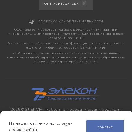
ОТПРАВИТЬ ЗАЯВКУ
ПОЛИТИКА КОНФИДЕНЦИАЛЬНОСТИ
ООО «Элекон» работает только с юридическими лицами и
индивидуальными предпринимателями. Для оформления заказа
необходим ваш ИНН.
Указанные на сайте цены носят информационный характер и не
являются публичной офертой (ст. 437 ГК РФ).
Изображения, размещенные на сайте, носят исключительно
ознакомительный характер и не являются точным отображением
фактических характеристик товара.
2026 © ЭЛЕКОН – кабельно-проводниковая продукция,
электротехническая продукция, светотехника с 1998 года.
На нашем сайте мы используем
ПОНЯТНО
cookie файлы