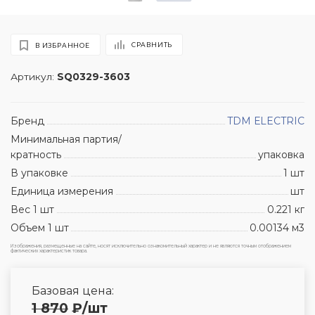
СРАВНИТЬ
В ИЗБРАННОЕ
Артикул:
SQ0329-3603
Бренд
TDM ЕLECTRIC
Минимальная партия/
кратность
упаковка
В упаковке
1 шт
Единица измерения
шт
Вес 1 шт
0.221 кг
Объем 1 шт
0.00134 м3
Изображения, размещенные на сайте, носят исключительно ознакомительный характер и не являются точным отображением
фактических характеристик товара.
Базовая цена:
1 870
₽
/шт