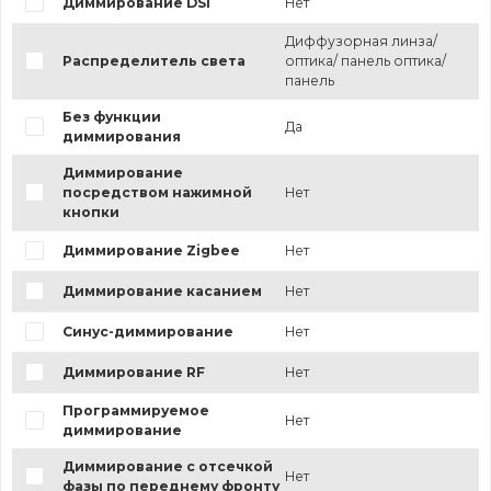
Диммирование DSI
Нет
Диффузорная линза/
Распределитель света
оптика/ панель оптика/
панель
Без функции
Да
диммирования
Диммирование
посредством нажимной
Нет
кнопки
Диммирование Zigbee
Нет
Диммирование касанием
Нет
Синус-диммирование
Нет
Диммирование RF
Нет
Программируемое
Нет
диммирование
Диммирование с отсечкой
Нет
фазы по переднему фронту