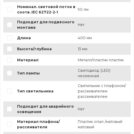
Номинал. световой поток в
90 лм
соотв. IEC 62722-2-1
Подходит для подвесного
Нет
монтажа
Длина
400 мм
Высота/глубина
13 мм
Материал
Металл/пластик пластик
Светодиод. (LED)
Тип лампы
несменная
Светильник с плафоном/
Тип светильника
рассеивателем
рассеивателем
Подходит для аварийного
Нет
освещения
Материал плафона/
Пластик опал./матовый
рассеивателя
матовый