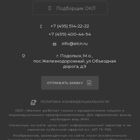
Подборщик ОКЛ
+7 (495) 514-22-22
+7 (499) 400-44-94
info@elcn.ru
г. Подольск, М.о.,
пос.Железнодорожный, ул.Объездная
дорога, д.9
ОТПРАВИТЬ ЗАЯВКУ
ПОЛИТИКА КОНФИДЕНЦИАЛЬНОСТИ
ООО «Элекон» работает только с юридическими лицами и
индивидуальными предпринимателями. Для оформления заказа
необходим ваш ИНН.
Указанные на сайте цены носят информационный характер и не
являются публичной офертой (ст. 437 ГК РФ).
Изображения, размещенные на сайте, носят исключительно
ознакомительный характер и не являются точным отображением