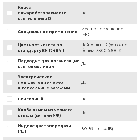
Класс
пожаробезопасности
Нет
светильника D
Местное освещение
Специальное применение
(МО)
Цветность света по
Нейтральный (холодно-
стандарту EN 12464-1
белый) 3300-5300 K
Подходит для организации
Да
световых линий
Электрическое
подключение через
Да
штепсельные разъемы
Сенсорный
Нет
Колба лампы из черного
Нет
стекла (мягкий УФ)
Индекс цветопередачи
80-89 (класс 1B)
(Ra)