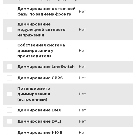
Диммирование с отсечкой
Нет
фазы по заднему фронту
Диммирование
модуляцией сетевого
Нет
напряжения
Собственная система
диммирования у
Нет
производителя
Диммирование LineSwitch
Нет
Диммирование GPRS
Нет
Потенциометр
диммирования
Нет
(встроенный)
Диммирование DMX
Нет
Диммирование DALI
Нет
Диммирование 1-10 В
Нет