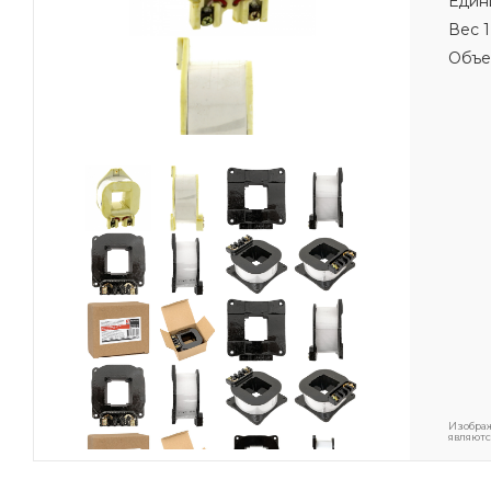
Един
Вес 1
Объе
Изображ
являютс