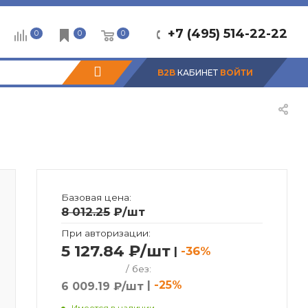
+7 (495) 514-22-22
0
0
0
B2B
КАБИНЕТ
ВОЙТИ
Базовая цена:
8 012.25
₽
/шт
При авторизации:
5 127.84 ₽/шт
|
-36%
/ без:
|
-25%
6 009.19 ₽/шт
Имеется в наличии