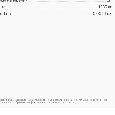
ица измерения
шт
 шт
1.183 кг
м 1 шт
0.00111 м3
ения, размещенные на сайте, носят исключительно ознакомительный характер и не
я точным отображением фактических характеристик товара.