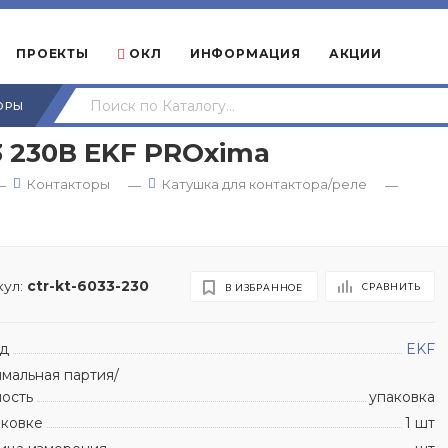
ПРОЕКТЫ
ОКЛ
ИНФОРМАЦИЯ
АКЦИИ
ОРЫ
 230В EKF PROxima
Контакторы
Катушка для контактора/реле
—
—
—
ул:
ctr-kt-6033-230
СРАВНИТЬ
В ИЗБРАННОЕ
д
EKF
мальная партия/
ность
упаковка
аковке
1 шт