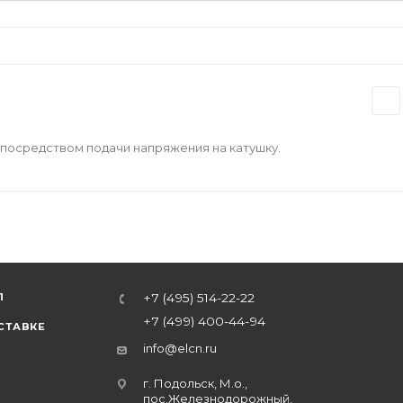
посредством подачи напряжения на катушку.
Л
+7 (495) 514-22-22
+7 (499) 400-44-94
СТАВКЕ
info@elcn.ru
г. Подольск, М.о.,
пос.Железнодорожный,