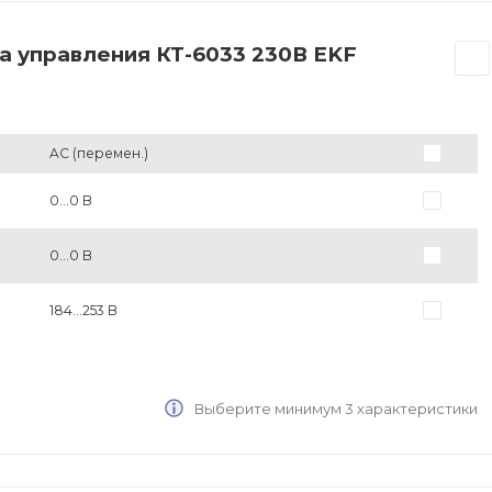
а управления КТ-6033 230В EKF
AC (перемен.)
0...0 В
0...0 В
184...253 В
Выберите минимум 3 характеристики