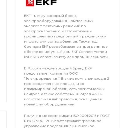
EKF – международный бренд
электрооборудования, комплексных
энергоэффективных решений по
электроснабжению и автоматизации
промышленных предприятий, гражданских и
инфраструктурных объектов. Также под
брендом EKF разрабатывается программное
обеспечение: умный дом EKF Connect Home и
IIoT EKF Connect Industry для промышленности.
В России международный бренд EKF
представляет компания OOO
"Электрорешения". В актив компании входят 2
производственные площадки во
Владимирской области, сеть логистических
центров, а также собственный отдел R&D и
испытательная лаборатория, оснащенная
новейшим оборудованием.
Полученные сертификаты ISO 9001:2015 и ГОСТ
Р ИСО 9001-2015 подтверждают грамотное
управление предприятием и высокое