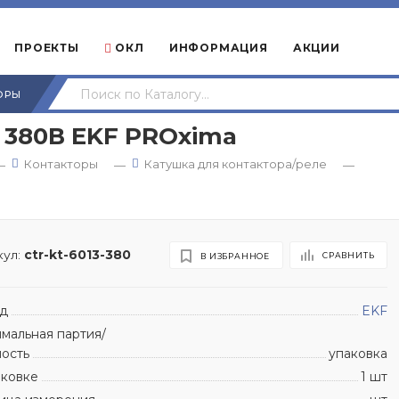
ПРОЕКТЫ
ОКЛ
ИНФОРМАЦИЯ
АКЦИИ
ОРЫ
 380В EKF PROxima
Контакторы
Катушка для контактора/реле
—
—
—
ул:
ctr-kt-6013-380
СРАВНИТЬ
В ИЗБРАННОЕ
д
EKF
мальная партия/
ность
упаковка
аковке
1 шт