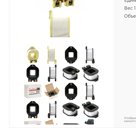
Един
Вес 1
Объе
Изображ
являютс