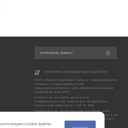
ОТПРАВИТЬ ЗАЯВКУ
ПОЛИТИКА КОНФИДЕНЦИАЛЬНОСТИ
ООО «Элекон» работает только с юридическими
лицами и индивидуальными
предпринимателями. Для оформления заказа
необходим ваш ИНН.
Указанные на сайте цены носят
информационный характер и не являются
публичной офертой (ст. 437 ГК РФ).
Изображения, размещенные на сайте, носят
исключительно ознакомительный характер и не
являются точным отображением фактических
характеристик товара.
 используем cookie файлы
ПОНЯТНО