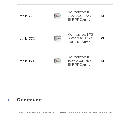
Контактор КТЭ
225А 230В NO
EKF
ctr-b-225
EKF PROxima
Контактор КТЭ
330А 230В NO
EKF
ctr-b-330
EKF PROxima
Контактор КТЭ
150А 230В NO
EKF
ctr-b-150
EKF PROxima
Описание
Катушки предназначены для управления контакторами 