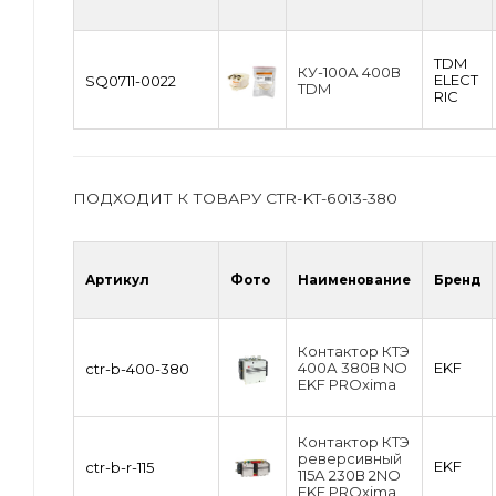
TDM
КУ-100А 400В
ЕLECT
SQ0711-0022
TDM
RIC
ПОДХОДИТ К ТОВАРУ CTR-KT-6013-380
Артикул
Фото
Наименование
Бренд
Контактор КТЭ
400А 380В NO
EKF
ctr-b-400-380
EKF PROxima
Контактор КТЭ
реверсивный
EKF
ctr-b-r-115
115А 230В 2NO
EKF PROxima