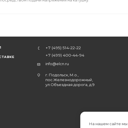
Л
+7 (495) 514-22-22
+7 (499) 400-44-94
СТАВКЕ
info@elcn.ru
г. Подольск, М.о.,
пос.Железнодорожный,
ул.Объездная дорога, д.9
На нашем сайте мы