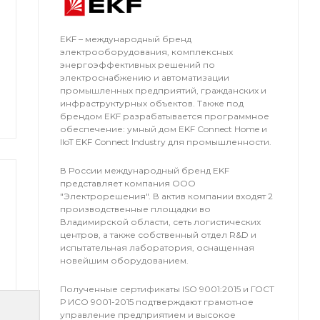
EKF – международный бренд
электрооборудования, комплексных
энергоэффективных решений по
электроснабжению и автоматизации
промышленных предприятий, гражданских и
инфраструктурных объектов. Также под
брендом EKF разрабатывается программное
обеспечение: умный дом EKF Connect Home и
IIoT EKF Connect Industry для промышленности.
В России международный бренд EKF
представляет компания OOO
"Электрорешения". В актив компании входят 2
производственные площадки во
Владимирской области, сеть логистических
центров, а также собственный отдел R&D и
испытательная лаборатория, оснащенная
новейшим оборудованием.
Полученные сертификаты ISO 9001:2015 и ГОСТ
Р ИСО 9001-2015 подтверждают грамотное
управление предприятием и высокое