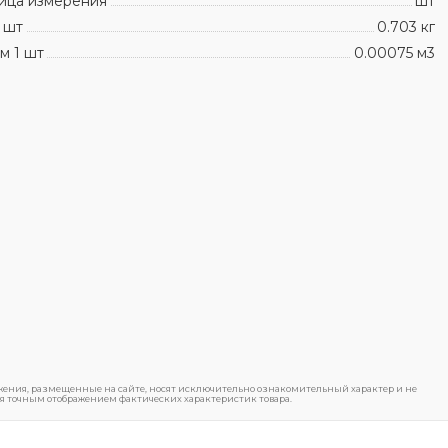
ица измерения
шт
 шт
0.703 кг
м 1 шт
0.00075 м3
ения, размещенные на сайте, носят исключительно ознакомительный характер и не
я точным отображением фактических характеристик товара.