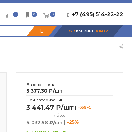
+7 (495) 514-22-22
0
0
0
B2B
КАБИНЕТ
ВОЙТИ
Базовая цена:
5 377.30
₽
/шт
При авторизации:
3 441.47 ₽/шт
|
-36%
/ без:
|
-25%
4 032.98 ₽/шт
Имеется в наличии