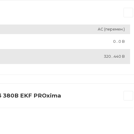
AC (перемен.)
0...0 В
320...440 В
3 380В EKF PROxima