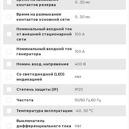
0...30 мс
контактов резерва
Время на размыкание
0...30 мс
контактов основной сети
Номинальный входной ток
от внешней стационарной
100 А
сети
Номинальный входной ток
100 А
генератора
Номин. вход. напряжение
400 В
Со светодиодной (LED)
Нет
индикацией
Степень защиты (IP)
IP20
Частота
50/60 Гц 60 Гц
Температура эксплуатации
-40...50 °C
Выключатель
дифференциального тока
Нет