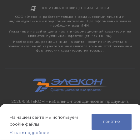
ПОЛИТИКА КОНФИДЕНЦИАЛЬНОСТИ
ООО «Элекон» работает только с юридическими лицами и
индивидуальными предпринимателями. Для оформления заказа
необходим ваш ИНН.
Указанные на сайте цены носят информационный характер и не
являются публичной офертой (ст. 437 ГК РФ).
Изображения, размещенные на сайте, носят исключительно
ознакомительный характер и не являются точным отображением
фактических характеристик товара.
2026 © ЭЛЕКОН – кабельно-проводниковая продукция,
электротехническая продукция, светотехника с 1998 года.
На нашем сайте мы используем
ПОНЯТНО
cookie файлы
Узнать подробнее