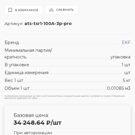
СРАВНИТЬ
В ИЗБРАННОЕ
Артикул:
ats-tsr1-100A-3p-pro
Бренд
EKF
Минимальная партия/
кратность
упаковка
В упаковке
1 шт
Единица измерения
шт
Вес 1 шт
5 кг
Объем 1 шт
0.01085 м3
Изображения, размещенные на сайте, носят исключительно ознакомительный характер и не являются точным отображением
фактических характеристик товара.
Базовая цена:
34 248.64
₽
/шт
При авторизации: