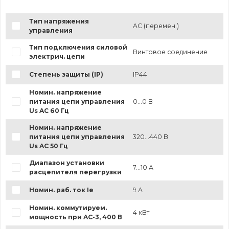
Тип напряжения
AC (перемен.)
управления
Тип подключения силовой
Винтовое соединение
электрич. цепи
Степень защиты (IP)
IP44
Номин. напряжение
питания цепи управления
0...0 В
Us AC 60 Гц
Номин. напряжение
питания цепи управления
320...440 В
Us AC 50 Гц
Диапазон установки
7...10 А
расцепителя перегрузки
Номин. раб. ток Ie
9 А
Номин. коммутируем.
4 кВт
мощность при AC-3, 400 В