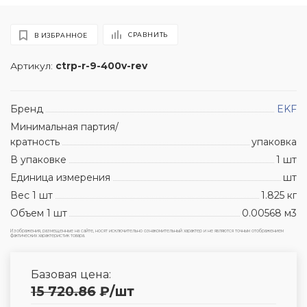
СРАВНИТЬ
В ИЗБРАННОЕ
Артикул:
ctrp-r-9-400v-rev
Бренд
EKF
Минимальная партия/
кратность
упаковка
В упаковке
1 шт
Единица измерения
шт
Вес 1 шт
1.825 кг
Объем 1 шт
0.00568 м3
Изображения, размещенные на сайте, носят исключительно ознакомительный характер и не являются точным отображением
фактических характеристик товара.
Базовая цена:
15 720.86
₽
/шт