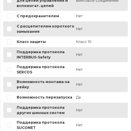
для цепей управления и
Винтовое соединение
вспомогат. цепей
С предохранителем
Нет
С расцепителем короткого
Нет
замыкания
Класс защиты
Класс 10
Поддержка протокола
Нет
INTERBUS-Safety
Поддержка протокола
Нет
SERCOS
Возможность монтажа на
Нет
рейку
Возможность перезапуска
Да
Поддержка протокола
Нет
других шинных систем
Поддержка протокола
Нет
SUCONET