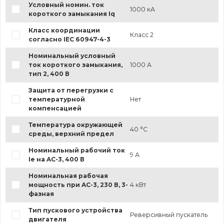
Условный номин. ток
1000 кА
короткого замыкания Iq
Класс координации
Класс 2
согласно IEC 60947-4-3
Номинальный условный
ток короткого замыкания,
1000 А
тип 2, 400 В
Защита от перегрузки с
температурной
Нет
компенсацией
Температура окружающей
40 °C
среды, верхний предел
Номинальный рабочий ток
9 А
Ie на AC-3, 400 В
Номинальная рабочая
мощность при AC-3, 230 В, 3-
4 кВт
фазная
Тип пускового устройства
Реверсивный пускатель
двигателя