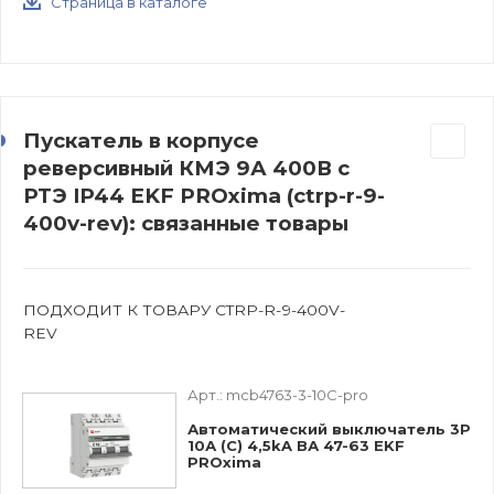
Страница в каталоге
Пускатель в корпусе
реверсивный КМЭ 9А 400В с
РТЭ IP44 EKF PROxima (ctrp-r-9-
400v-rev): связанные товары
ПОДХОДИТ К ТОВАРУ CTRP-R-9-400V-
REV
Арт.:
mcb4763-3-10C-pro
Автоматический выключатель 3P
10А (C) 4,5kA ВА 47-63 EKF
PROxima