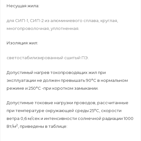
Несущая жила:
для СИП-1, СИП-2 из алюминиевого сплава, круглая,
многопроволочная, уплотненная.
Изоляция жил:
светостабилизированный сшитый ПЭ.
Допустимый нагрев токопроводящих жил при
эксплуатации не должен превышать 90°С в нормальном
режиме и 250°С -при коротком замыкании.
Допустимые токовые нагрузки проводов, рассчитанные
при температуре окружающей среды 25°С, скорости
ветра 0,6 м/сек и интенсивности солнечной радиации 1000
2
Вт/м
, приведены в таблице: