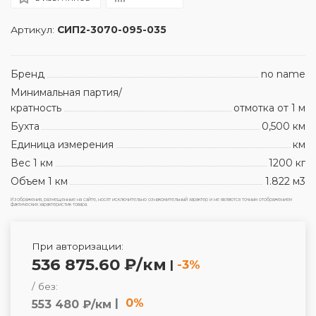
Артикул:
СИП2-3070-095-035
Бренд
no name
Минимальная партия/
кратность
отмотка от 1 м
Бухта
0,500 км
Единица измерения
км
Вес 1 км
1200 кг
Объем 1 км
1.822 м3
Изображения, размещенные на сайте, носят исключительно ознакомительный характер и не являются точным отображением
фактических характеристик товара.
При авторизации:
536 875.60 ₽/км
|
-3%
/ без:
|
0%
553 480 ₽/км