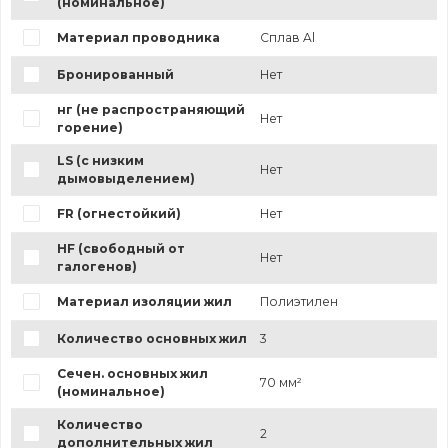
(номинальное)
Материал проводника
Сплав Al
Бронированный
Нет
нг (не распространяющий
Нет
горение)
LS (с низким
Нет
дымовыделением)
FR (огнестойкий)
Нет
HF (свободный от
Нет
галогенов)
Материал изоляции жил
Полиэтилен
Количество основных жил
3
Сечен. основных жил
70 мм²
(номинальное)
Количество
2
дополнительных жил