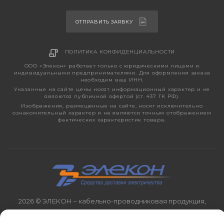
ОТПРАВИТЬ ЗАЯВКУ
ПОЛИТИКА КОНФИДЕНЦИАЛЬНОСТИ
ООО «Элекон» работает только с юридическими лицами и
индивидуальными предпринимателями. Для оформления заказа
необходим ваш ИНН.
Указанные на сайте цены носят информационный характер и не
являются публичной офертой (ст. 437 ГК РФ).
Изображения, размещенные на сайте, носят исключительно
ознакомительный характер и не являются точным отображением
фактических характеристик товара.
2026 © ЭЛЕКОН – кабельно-проводниковая продукция,
электротехническая продукция, светотехника с 1998 года.