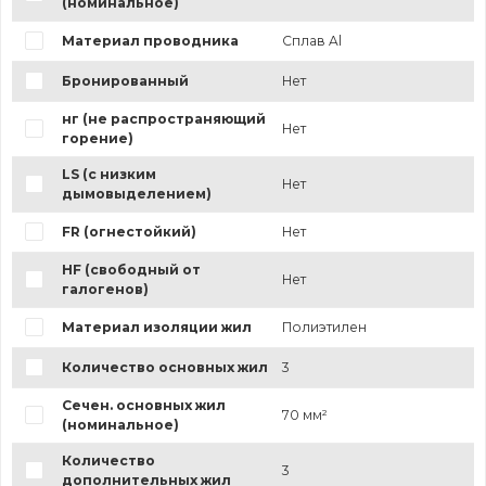
(номинальное)
Материал проводника
Сплав Al
Бронированный
Нет
нг (не распространяющий
Нет
горение)
LS (с низким
Нет
дымовыделением)
FR (огнестойкий)
Нет
HF (свободный от
Нет
галогенов)
Материал изоляции жил
Полиэтилен
Количество основных жил
3
Сечен. основных жил
70 мм²
(номинальное)
Количество
3
дополнительных жил