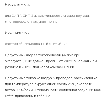
Несущая жила:
для СИП-1, СИП-2 из алюминиевого сплава, круглая,
многопроволочная, уплотненная.
Изоляция жил:
светостабилизированный сшитый ПЭ.
Допустимый нагрев токопроводящих жил при
эксплуатации не должен превышать 90°С в нормальном
режиме и 250°С -при коротком замыкании.
Допустимые токовые нагрузки проводов, рассчитанные
при температуре окружающей среды 25°С, скорости
ветра 0,6 м/сек и интенсивности солнечной радиации 1000
2
Вт/м
, приведены в таблице: