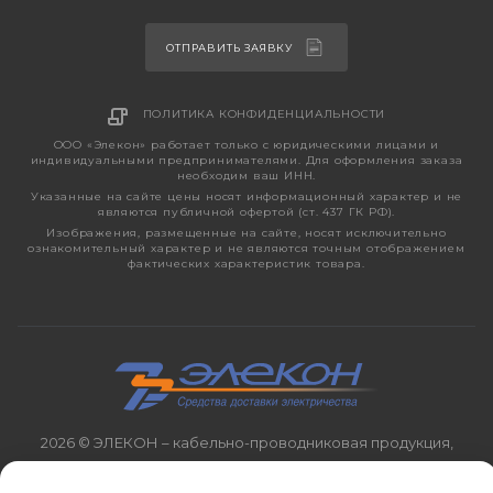
ОТПРАВИТЬ ЗАЯВКУ
ПОЛИТИКА КОНФИДЕНЦИАЛЬНОСТИ
ООО «Элекон» работает только с юридическими лицами и
индивидуальными предпринимателями. Для оформления заказа
необходим ваш ИНН.
Указанные на сайте цены носят информационный характер и не
являются публичной офертой (ст. 437 ГК РФ).
Изображения, размещенные на сайте, носят исключительно
ознакомительный характер и не являются точным отображением
фактических характеристик товара.
2026 © ЭЛЕКОН – кабельно-проводниковая продукция,
электротехническая продукция, светотехника с 1998 года.