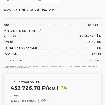
Артикул:
СИП2-3070-054-216
Бренд
no name
Минимальная партия/
кратность
отмотка от 1 м
Бухта
0,350 км
Единица измерения
км
Вес 1 км
1128 кг
Объем 1 км
1.7171 м3
Изображения, размещенные на сайте, носят исключительно ознакомительный характер и не являются точным отображением
фактических характеристик товара.
При авторизации:
432 726.70 ₽/км
|
-3%
/ без:
|
0%
446 110 ₽/км