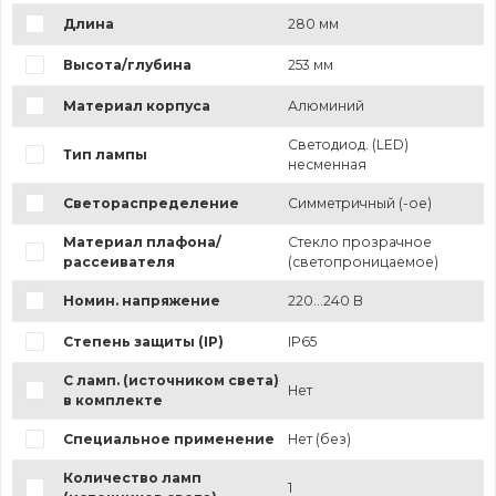
Длина
280 мм
Высота/глубина
253 мм
Материал корпуса
Алюминий
Светодиод. (LED)
Тип лампы
несменная
Светораспределение
Симметричный (-ое)
Материал плафона/
Стекло прозрачное
рассеивателя
(светопроницаемое)
Номин. напряжение
220...240 В
Степень защиты (IP)
IP65
С ламп. (источником света)
Нет
в комплекте
Специальное применение
Нет (без)
Количество ламп
1