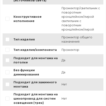
(источников света)
Прожектор/светильник с
поворотным
Конструктивное
кронштейном/лирой
исполнение
светильник с
поворотным
кронштейном/лирой
Прожектор общего
Тип изделия
назначения
Тип изделия/компонента
Прожектор
Подходит для монтажа на
Да
потолке
Без функции
Да
диммирования
Подходит для зажимного
Нет
монтажа
Подходит для монтажа на
шинопровод для систем
Нет
освещения (трек)