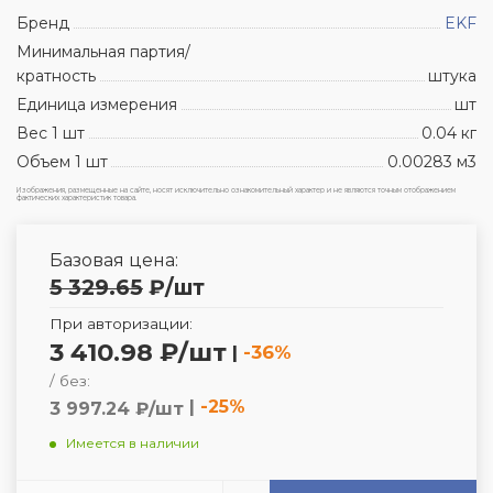
Бренд
EKF
Минимальная партия/
кратность
штука
Единица измерения
шт
Вес 1 шт
0.04 кг
Объем 1 шт
0.00283 м3
Изображения, размещенные на сайте, носят исключительно ознакомительный характер и не являются точным отображением
фактических характеристик товара.
Базовая цена:
5 329.65
₽
/шт
При авторизации:
3 410.98 ₽/шт
|
-36%
/ без:
|
-25%
3 997.24 ₽/шт
Имеется в наличии