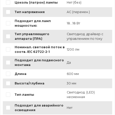
Цоколь (патрон) лампы
Нет (без)
Тип напряжения
AC (перемен.)
Подходит для ламп
18...18 Вт
мощностью:
Тип управляющего
Светодиод. драйвер с
аппарата (ПРА)
управлением по току
Номинал. световой поток в
1200 лм
соотв. IEC 62722-2-1
Подходит для подвесного
Да
монтажа
Длина
600 мм
Высота/глубина
30 мм
Светодиод. (LED)
Тип лампы
несменная
Подходит для аварийного
Нет
освещения