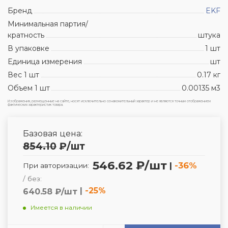
Бренд
EKF
Минимальная партия/
кратность
штука
В упаковке
1 шт
Единица измерения
шт
Вес 1 шт
0.17 кг
Объем 1 шт
0.00135 м3
Изображения, размещенные на сайте, носят исключительно ознакомительный характер и не являются точным отображением
фактических характеристик товара.
Базовая цена:
854.10
₽
/шт
546.62 ₽/шт
|
-36%
При авторизации:
/ без:
|
-25%
640.58 ₽/шт
Имеется в наличии