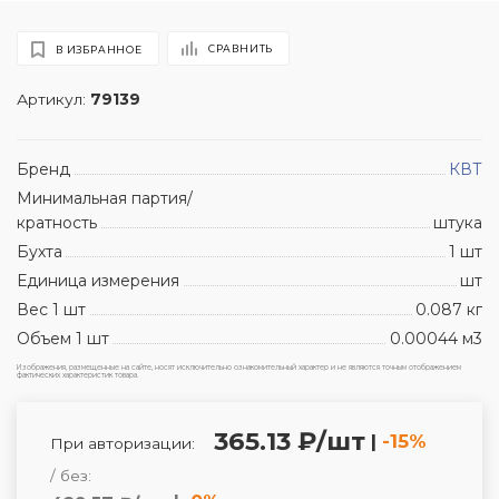
СРАВНИТЬ
В ИЗБРАННОЕ
Артикул:
79139
Бренд
КВТ
Минимальная партия/
кратность
штука
Бухта
1 шт
Единица измерения
шт
Вес 1 шт
0.087 кг
Объем 1 шт
0.00044 м3
Изображения, размещенные на сайте, носят исключительно ознакомительный характер и не являются точным отображением
фактических характеристик товара.
365.13 ₽/шт
|
-15%
При авторизации:
/ без: