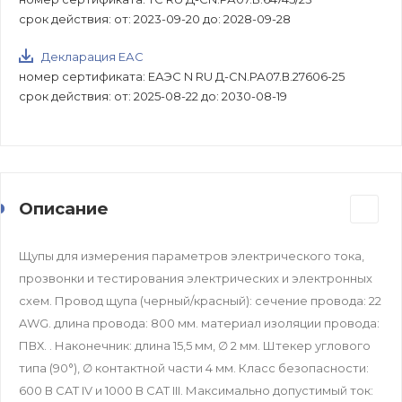
срок действия: от: 2023-09-20 до: 2028-09-28
Декларация ЕАС
номер сертификата: ЕАЭС N RU Д-CN.РА07.В.27606-25
срок действия: от: 2025-08-22 до: 2030-08-19
Описание
Щупы для измерения параметров электрического тока,
прозвонки и тестирования электрических и электронных
схем. Провод щупа (черный/красный): сечение провода: 22
AWG. длина провода: 800 мм. материал изоляции провода:
ПВХ. . Наконечник: длина 15,5 мм, ∅ 2 мм. Штекер углового
типа (90°), ∅ контактной части 4 мм. Класс безопасности:
600 В CAT IV и 1000 В CAT III. Максимально допустимый ток: