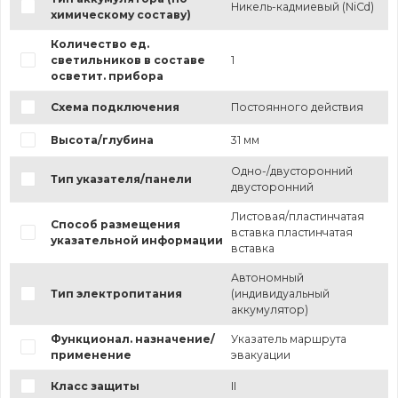
Никель-кадмиевый (NiCd)
химическому составу)
Количество ед.
светильников в составе
1
осветит. прибора
Схема подключения
Постоянного действия
Высота/глубина
31 мм
Одно-/двусторонний
Тип указателя/панели
двусторонний
Листовая/пластинчатая
Способ размещения
вставка пластинчатая
указательной информации
вставка
Автономный
Тип электропитания
(индивидуальный
аккумулятор)
Функционал. назначение/
Указатель маршрута
применение
эвакуации
Класс защиты
II