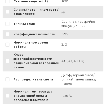
Степень защиты (IP)
IP20
С ламп. (источником света)
Да
в комплекте
Светильник аварийно-
Тип изделия
эвакуационный
Коэффициент мощности
0.95
Номинальное время
3...3 ч
работы
Класс
энергоэффективности
A++, A+, A (LED)
стационарной встроенной
лампы
Диффузорная линза/
Распределитель света
оптика/ панель оптика/
панель
Номинал. температура
окружающей среды
1...35 °C
согласно IEC62722-2-1