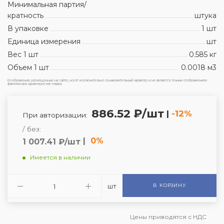
Минимальная партия/
кратность
штука
В упаковке
1 шт
Единица измерения
шт
Вес 1 шт
0.585 кг
Объем 1 шт
0.0018 м3
Изображения, размещенные на сайте, носят исключительно ознакомительный характер и не являются точным отображением
фактических характеристик товара.
886.52 ₽/шт
|
-12%
При авторизации:
/ без:
|
0%
1 007.41 ₽/шт
Имеется в наличии
шт
В КОРЗИНУ
Цены приводятся с НДС