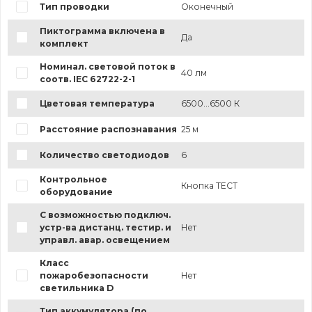
Тип проводки
Оконечный
Пиктограмма включена в
Да
комплект
Номинал. световой поток в
40 лм
соотв. IEC 62722-2-1
Цветовая температура
6500...6500 К
Расстояние распознавания
25 м
Количество светодиодов
6
Контрольное
Кнопка ТЕСТ
оборудование
С возможностью подключ.
устр-ва дистанц. тестир. и
Нет
управл. авар. освещением
Класс
пожаробезопасности
Нет
светильника D
Тип аккумулятора (по