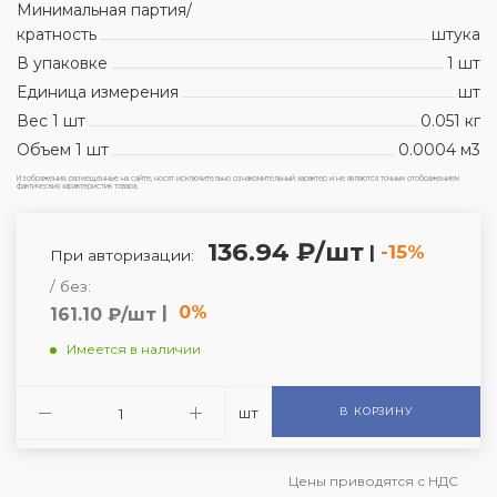
Минимальная партия/
кратность
штука
В упаковке
1 шт
Единица измерения
шт
Вес 1 шт
0.051 кг
Объем 1 шт
0.0004 м3
Изображения, размещенные на сайте, носят исключительно ознакомительный характер и не являются точным отображением
фактических характеристик товара.
136.94 ₽/шт
|
-15%
При авторизации:
/ без:
|
0%
161.10 ₽/шт
Имеется в наличии
шт
В КОРЗИНУ
Цены приводятся с НДС