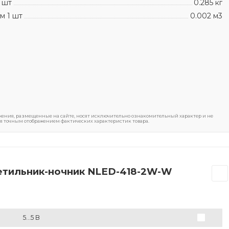
 шт
0.285 кг
м 1 шт
0.002 м3
ения, размещенные на сайте, носят исключительно ознакомительный характер и не
я точным отображением фактических характеристик товара.
ветильник-ночник NLED-418-2W-W
5...5 В