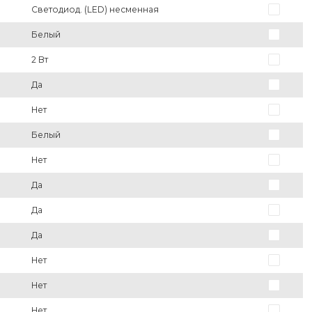
Светодиод. (LED) несменная
Белый
2 Вт
Да
Нет
Белый
Нет
Да
Да
Да
Нет
Нет
Нет