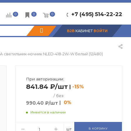
+7 (495) 514-22-22
0
0
0
B2B
КАБИНЕТ
ВОЙТИ
А светильник-ночник NLED-418-2W-W белый (12/480)
При авторизации:
841.84 ₽/шт
|
-15%
/ без:
|
0%
990.40 ₽/шт
Имеется в наличии
шт
В КОРЗИНУ