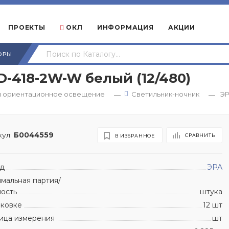
ПРОЕКТЫ
ОКЛ
ИНФОРМАЦИЯ
АКЦИИ
ОРЫ
-418-2W-W белый (12/480)
и ориентационное освещение
Светильник-ночник
ЭР
—
—
ул:
Б0044559
СРАВНИТЬ
В ИЗБРАННОЕ
д
ЭРА
мальная партия/
ность
штука
аковке
12 шт
ица измерения
шт