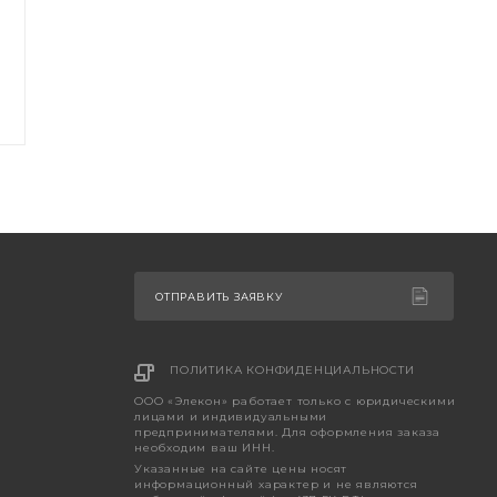
ОТПРАВИТЬ ЗАЯВКУ
ПОЛИТИКА КОНФИДЕНЦИАЛЬНОСТИ
ООО «Элекон» работает только с юридическими
лицами и индивидуальными
предпринимателями. Для оформления заказа
необходим ваш ИНН.
Указанные на сайте цены носят
информационный характер и не являются