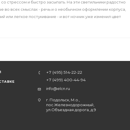
со стрессом и быстро засыпать. На эти светильники радостно
ные во всех смыслах - речь и о необычном оформлении корпуса,
й или легкое постукивание - и вот ночник уже изменил цвет
Л
+7 (495) 514-22-22
+7 (499) 400-44-94
СТАВКЕ
info@elcn.ru
г. Подольск, М.о.,
пос.Железнодорожный,
ул.Объездная дорога, д.9