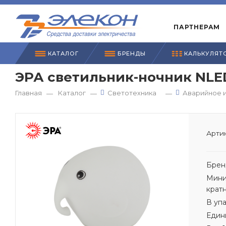
ПАРТНЕРАМ
КАТАЛОГ
БРЕНДЫ
КАЛЬКУЛЯТ
ЭРА светильник-ночник NLED
Главная
Каталог
Светотехника
Аварийное 
—
—
—
Артик
Брен
Мини
крат
В уп
Един