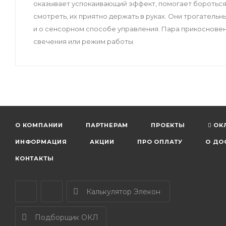
оказывает успокаивающий эффект, помогает бороться 
смотреть, их приятно держать в руках. Они трогатель
и о сенсорном способе управления. Пара прикосновени
свечения или режим работы.
О КОМПАНИИ
ПАРТНЕРАМ
ПРОЕКТЫ
ОК
ИНФОРМАЦИЯ
АКЦИИ
ПРО ОПЛАТУ
О ДО
КОНТАКТЫ
Калькулятор Элекон
Подборщик ОКЛ