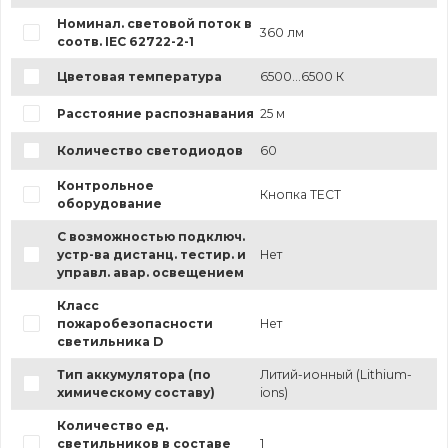
Номинал. световой поток в
360 лм
соотв. IEC 62722-2-1
Цветовая температура
6500...6500 К
Расстояние распознавания
25 м
Количество светодиодов
60
Контрольное
Кнопка ТЕСТ
оборудование
С возможностью подключ.
устр-ва дистанц. тестир. и
Нет
управл. авар. освещением
Класс
пожаробезопасности
Нет
светильника D
Тип аккумулятора (по
Литий-ионный (Lithium-
химическому составу)
ions)
Количество ед.
светильников в составе
1