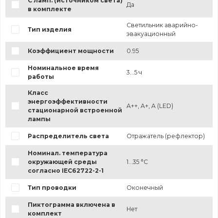
С ламп. (источником света)
Да
в комплекте
Светильник аварийно-
Тип изделия
эвакуационный
Коэффициент мощности
0.95
Номинальное время
3...5 ч
работы
Класс
энергоэффективности
A++, A+, A (LED)
стационарной встроенной
лампы
Распределитель света
Отражатель (рефлектор)
Номинал. температура
окружающей среды
1...35 °C
согласно IEC62722-2-1
Тип проводки
Оконечный
Пиктограмма включена в
Нет
комплект