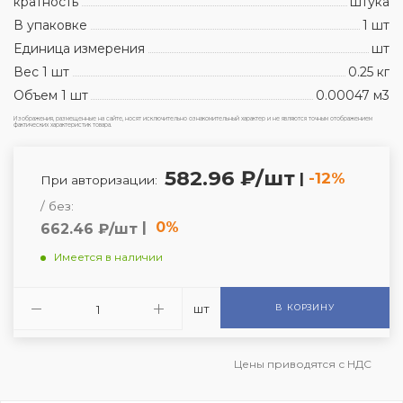
кратность
штука
В упаковке
1 шт
Единица измерения
шт
Вес 1 шт
0.25 кг
Объем 1 шт
0.00047 м3
Изображения, размещенные на сайте, носят исключительно ознакомительный характер и не являются точным отображением
фактических характеристик товара.
582.96 ₽/шт
|
-12%
При авторизации:
/ без:
|
0%
662.46 ₽/шт
Имеется в наличии
шт
В КОРЗИНУ
Цены приводятся с НДС