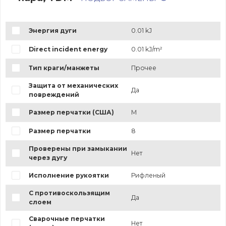
Энергия дуги
0.01 kJ
Direct incident energy
0.01 kJ/m²
Тип краги/манжеты
Прочее
Защита от механических
Да
повреждений
Размер перчатки (США)
M
Размер перчатки
8
Проверены при замыкании
Нет
через дугу
Исполнение рукоятки
Рифленый
С противоскользящим
Да
слоем
Сварочные перчатки
Нет