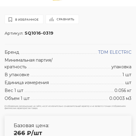
СРАВНИТЬ
В ИЗБРАННОЕ
Артикул:
SQ1016-0319
Бренд
TDM ЕLECTRIC
Минимальная партия/
кратность
упаковка
В упаковке
1 шт
Единица измерения
шт
Вес 1 шт
0.056 кг
Объем 1 шт
0.0003 м3
Изображения, размещенные на сайте, носят исключительно ознакомительный характер и не являются точным отображением
фактических характеристик товара.
Базовая цена:
266
₽
/шт