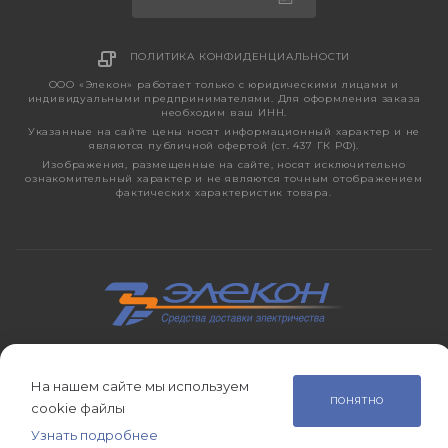
ПОЛИТИКА КОНФИДЕНЦИАЛЬНОСТИ
ООО «Элекон» работает только с юридическими лицами и
индивидуальными предпринимателями. Для оформления заказа
необходим ваш ИНН.
Указанные на сайте цены носят информационный характер и не
являются публичной офертой (ст. 437 ГК РФ).
Изображения, размещенные на сайте, носят исключительно
ознакомительный характер и не являются точным отображением
фактических характеристик товара.
2026 © ЭЛЕКОН – кабельно-проводниковая продукция,
электротехническая продукция, светотехника с 1998 года.
На нашем сайте мы используем
ПОНЯТНО
cookie файлы
Узнать подробнее