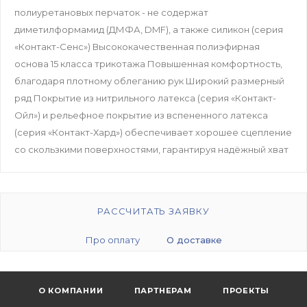
полиуретановых перчаток - не содержат
диметилформамид (ДМФА, DMF), а также силикон (серия
«Контакт-Сенс») Высококачественная полиэфирная
основа 15 класса трикотажа Повышенная комфортность,
благодаря плотному облеганию рук Широкий размерный
ряд Покрытие из нитрильного латекса (серия «Контакт-
Ойл») и рельефное покрытие из вспененного латекса
(серия «Контакт-Хард») обеспечивает хорошее сцепление
со скользкими поверхностями, гарантируя надёжный хват
РАССЧИТАТЬ ЗАЯВКУ
Про оплату
О доставке
О КОМПАНИИ
ПАРТНЕРАМ
ПРОЕКТЫ