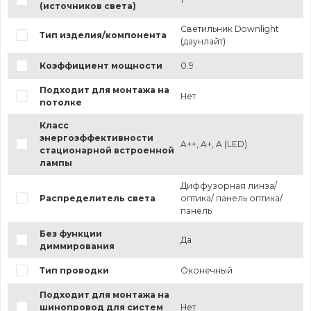
(источников света)
Светильник Downlight
Тип изделия/компонента
(даунлайт)
Коэффициент мощности
0.9
Подходит для монтажа на
Нет
потолке
Класс
энергоэффективности
A++, A+, A (LED)
стационарной встроенной
лампы
Диффузорная линза/
Распределитель света
оптика/ панель оптика/
панель
Без функции
Да
диммирования
Тип проводки
Оконечный
Подходит для монтажа на
шинопровод для систем
Нет