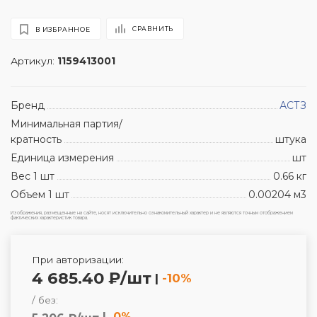
СРАВНИТЬ
В ИЗБРАННОЕ
Артикул:
1159413001
Бренд
АСТЗ
Минимальная партия/
кратность
штука
Единица измерения
шт
Вес 1 шт
0.66 кг
Объем 1 шт
0.00204 м3
Изображения, размещенные на сайте, носят исключительно ознакомительный характер и не являются точным отображением
фактических характеристик товара.
При авторизации:
4 685.40 ₽/шт
|
-10%
/ без:
|
0%