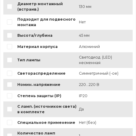
Диаметр монтажный
130 мм
(встраив.)
Подходит для подвесного
Нет
монтажа
Высота/глубина
45 мм
Материал корпуса
Алюминий
Светодиод. (LED)
Тип лампы
несменная
Светораспределение
Симметричный (-ое)
Номин. напряжение
220...220 В
Степень защиты (IP)
IP20
С ламп. (источником света)
Да
в комплекте
Специальное применение
Нет (без)
Количество ламп
1