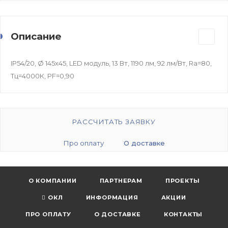
Описание
IP54/20, Ø 145х45, LED модуль, 13 Вт, 1190 лм, 92 лм/Вт, Ra=80,
Тц=4000К, PF=0,90
РАССЧИТАТЬ ЗАЯВКУ
Про оплату
О доставке
О КОМПАНИИ
ПАРТНЕРАМ
ПРОЕКТЫ
ОКЛ
ИНФОРМАЦИЯ
АКЦИИ
ПРО ОПЛАТУ
О ДОСТАВКЕ
КОНТАКТЫ