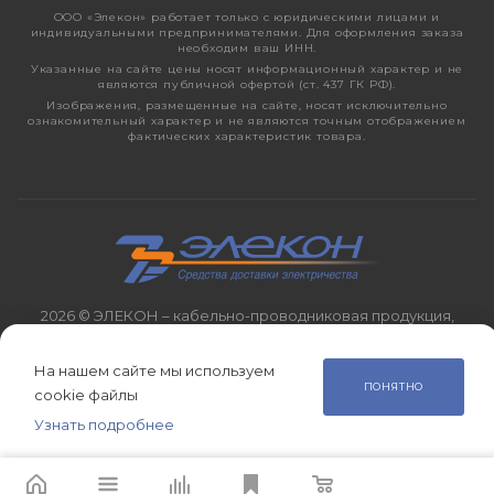
ООО «Элекон» работает только с юридическими лицами и
индивидуальными предпринимателями. Для оформления заказа
необходим ваш ИНН.
Указанные на сайте цены носят информационный характер и не
являются публичной офертой (ст. 437 ГК РФ).
Изображения, размещенные на сайте, носят исключительно
ознакомительный характер и не являются точным отображением
фактических характеристик товара.
2026 © ЭЛЕКОН – кабельно-проводниковая продукция,
электротехническая продукция, светотехника с 1998 года.
На нашем сайте мы используем
ПОНЯТНО
cookie файлы
Узнать подробнее