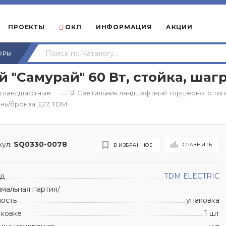
ПРОЕКТЫ
ОКЛ
ИНФОРМАЦИЯ
АКЦИИ
ОРЫ
"Самурай" 60 Вт, стойка, шагр
и ландшафтные
Светильник ландшафтный торшерного типа
—
нь/бронза, Е27, TDM
ул:
SQ0330-0078
СРАВНИТЬ
В ИЗБРАННОЕ
д
TDM ЕLECTRIC
мальная партия/
ность
упаковка
аковке
1 шт