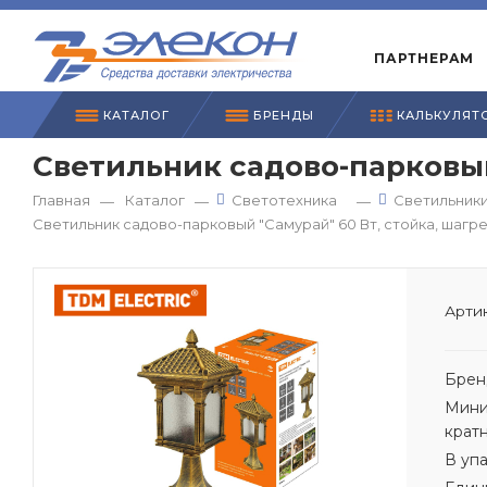
ПАРТНЕРАМ
КАТАЛОГ
БРЕНДЫ
КАЛЬКУЛЯТ
Светильник садово-парковый 
Главная
Каталог
Светотехника
Светильник
—
—
—
Светильник садово-парковый "Самурай" 60 Вт, стойка, шагре
Артик
Брен
Мини
крат
В уп