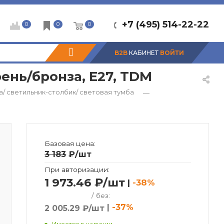
+7 (495) 514-22-22
0
0
0
B2B
КАБИНЕТ
ВОЙТИ
ень/бронза, Е27, TDM
/ светильник-столбик/ световая тумба
—
Базовая цена:
3 183
₽
/шт
При авторизации:
1 973.46 ₽/шт
|
-38%
/ без:
|
-37%
2 005.29 ₽/шт
Имеется в наличии