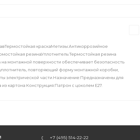
авТермостойкая краскаМетизы:Антикоррозийное
рмостойкая резинаУплотнитель:Термостойкая резина
 на монтажной поверхности обеспечивает безопасность
и уплотнитель, повторяющий форму монтажной коробки,
ты электрической части.Назначение:Предназначены для
из картона Конструкция:Патрон с цоколем Е27.
Л
+7 (495) 514-22-22