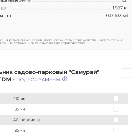
ица измерения
шт
 шт
1.587 кг
м 1 шт
0.01633 м3
ения, размещенные на сайте, носят исключительно ознакомительный характер и не
я точным отображением фактических характеристик товара.
ьник садово-парковый "Самурай"
 TDM
+ ПОДБОР ЗАМЕНЫ
410 мм
185 мм
AC (перемен.)
185 мм