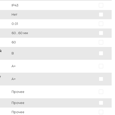
IP43
Нет
0.01
60...60 мм
60
й
B
A+
т
A+
Прочее
Прочее
Прочее