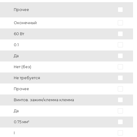
Прочее
Оконечный
60 Вт
0.1
Да
Нет (без)
Не требуется
Прочее
Винтов. зажим/клемма клемма
Да
0.75 мм²
I