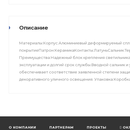
Описание
Материалы:Корпус:Алюминиевый деформируемый спл
покрытиеПатрон:КерамикаКонтакты:ЛатуньСальник:Те
Преимущества:Надежный блок крепления светильника
эксплуатации и долгий срок службы.Вводной сальник 
обеспечивает соответствие заявленной степени защи
декоративного уличного освещения. Упаковка:Коробка 
О КОМПАНИИ
ПАРТНЕРАМ
ПРОЕКТЫ
ОК