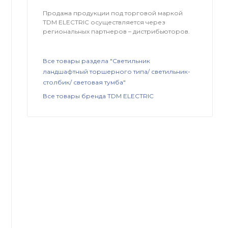
Продажа продукции под торговой маркой
TDM ЕLECTRIC осуществляется через
региональных партнеров – дистрибьюторов.
Все товары раздела "Светильник
ландшафтный торшерного типа/ светильник-
столбик/ световая тумба"
Все товары бренда TDM ЕLECTRIC