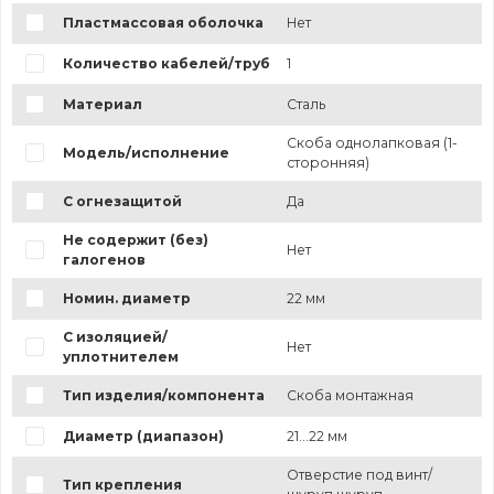
Пластмассовая оболочка
Нет
Количество кабелей/труб
1
Материал
Сталь
Скоба однолапковая (1-
Модель/исполнение
сторонняя)
С огнезащитой
Да
Не содержит (без)
Нет
галогенов
Номин. диаметр
22 мм
С изоляцией/
Нет
уплотнителем
Тип изделия/компонента
Скоба монтажная
Диаметр (диапазон)
21...22 мм
Отверстие под винт/
Тип крепления