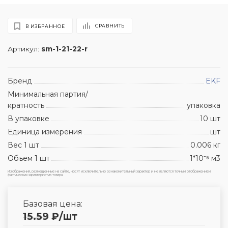
СРАВНИТЬ
В ИЗБРАННОЕ
Артикул:
sm-1-21-22-r
Бренд
EKF
Минимальная партия/
кратность
упаковка
В упаковке
10 шт
Единица измерения
шт
Вес 1 шт
0.006 кг
Объем 1 шт
1*10⁻⁵ м3
Изображения, размещенные на сайте, носят исключительно ознакомительный характер и не являются точным отображением
фактических характеристик товара.
Базовая цена:
15.59
₽
/шт