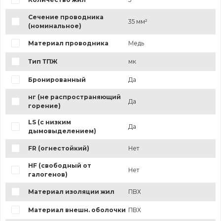
Сечение проводника
35 мм²
(номинальное)
Материал проводника
Медь
Тип ТПЖ
мк
Бронированный
Да
нг (не распространяющий
Да
горение)
LS (с низким
Да
дымовыделением)
FR (огнестойкий)
Нет
HF (свободный от
Нет
галогенов)
Материал изоляции жил
ПВХ
Материал внешн. оболочки
ПВХ