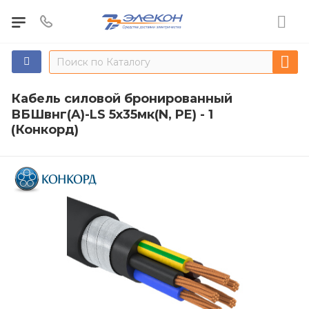
Кабель силовой бронированный
ВБШвнг(A)-LS 5х35мк(N, PE) - 1
(Конкорд)