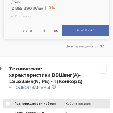
/ без:
|
0%
2 855 390 ₽/км
Под заказ
км
В КОРЗИНУ
Цены приводятся с НДС
Технические
характеристики ВБШвнг(A)-
LS 5х35мк(N, PE) - 1 (Конкорд)
+ ПОДБОР ЗАМЕНЫ
Разновидности кабеля
Кабель питания
Количество жил
5