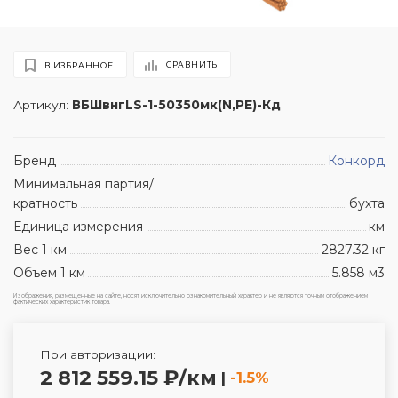
СРАВНИТЬ
В ИЗБРАННОЕ
Артикул:
ВБШвнгLS-1-50350мк(N,PE)-Кд
Бренд
Конкорд
Минимальная партия/
кратность
бухта
Единица измерения
км
Вес 1 км
2827.32 кг
Объем 1 км
5.858 м3
Изображения, размещенные на сайте, носят исключительно ознакомительный характер и не являются точным отображением
фактических характеристик товара.
При авторизации:
2 812 559.15 ₽/км
|
-1.5%