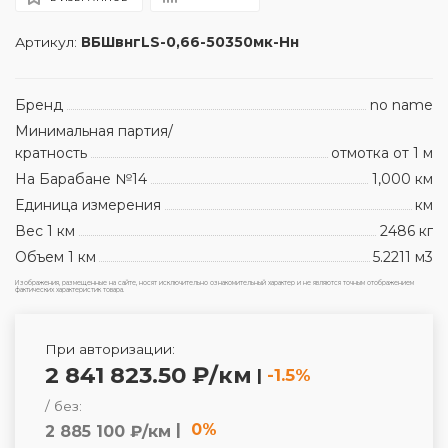
Артикул:
ВБШвнгLS-0,66-50350мк-Нн
Бренд
no name
Минимальная партия/
кратность
отмотка от 1 м
На Барабане №14
1,000 км
Единица измерения
км
Вес 1 км
2486 кг
Объем 1 км
5.2211 м3
Изображения, размещенные на сайте, носят исключительно ознакомительный характер и не являются точным отображением
фактических характеристик товара.
При авторизации:
2 841 823.50 ₽/км
|
-1.5%
/ без:
|
0%
2 885 100 ₽/км