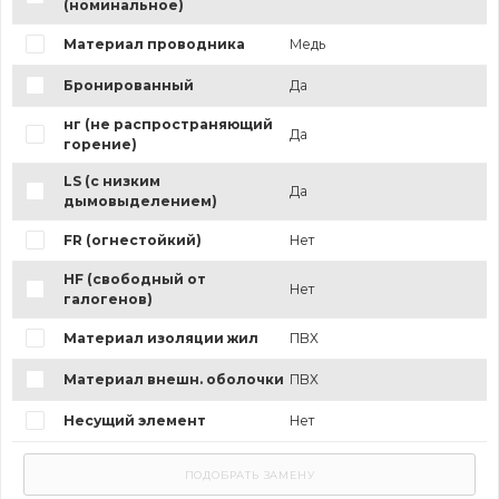
(номинальное)
Материал проводника
Медь
Бронированный
Да
нг (не распространяющий
Да
горение)
LS (с низким
Да
дымовыделением)
FR (огнестойкий)
Нет
HF (свободный от
Нет
галогенов)
Материал изоляции жил
ПВХ
Материал внешн. оболочки
ПВХ
Несущий элемент
Нет