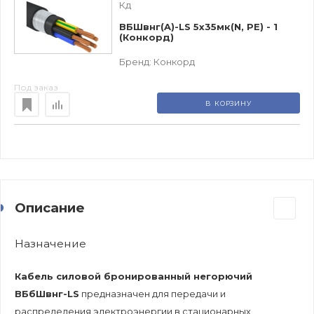
Кд
ВБШвнг(A)-LS 5х35мк(N, PE) - 1
(Конкорд)
Бренд:
Конкорд
Под заказ
В КОРЗИНУ
Описание
Назначение
Кабель силовой бронированный негорючий
ВБбШвнг-LS
предназначен для передачи и
распределения электроэнергии в стационарных