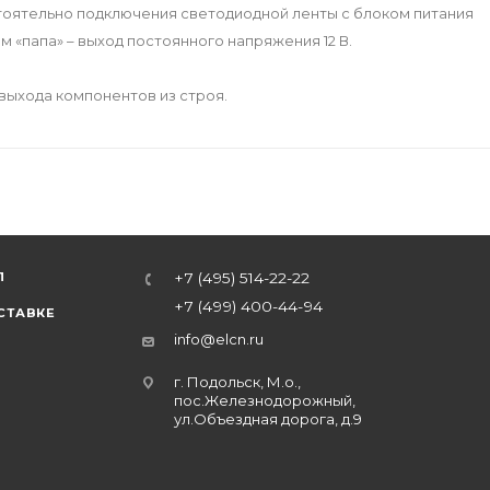
тоятельно подключения светодиодной ленты с блоком питания
 «папа» – выход постоянного напряжения 12 В.
выхода компонентов из строя.
Л
+7 (495) 514-22-22
+7 (499) 400-44-94
СТАВКЕ
info@elcn.ru
г. Подольск, М.о.,
пос.Железнодорожный,
ул.Объездная дорога, д.9