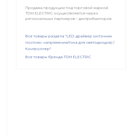
Продажа продукции под торговой маркой
TDM ЕLECTRIC осуществляется через
региональных партнеров – дистрибьюторов.
Все товары раздела "LED-драйвер (источник
постоян. напряжения/тока для светодиодов) /
Контроллер"
Все товары бренда TDM ЕLECTRIC