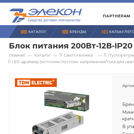
ПАРТНЕРАМ
КАТАЛОГ
БРЕНДЫ
КАЛЬКУЛЯТ
Блок питания 200Вт-12В-IP20
Главная
Каталог
Светотехника
Пускорегули
—
—
—
LED-драйвер (источник постоян. напряжения/тока для све
Артик
Брен
Мини
крат
В уп