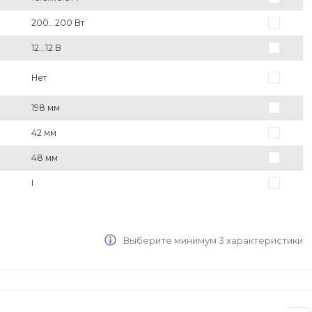
200...200 Вт
12...12 В
Нет
198 мм
42 мм
48 мм
I
Выберите минимум 3 характеристики