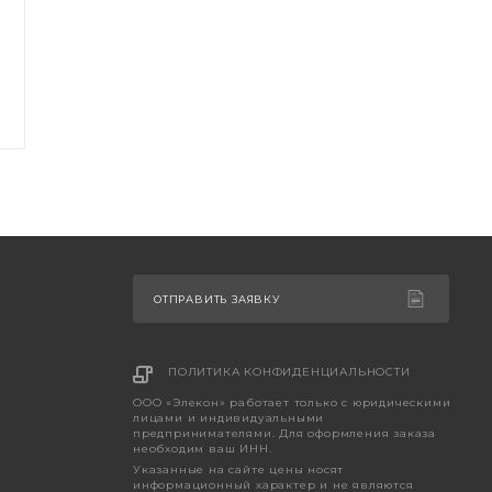
ОТПРАВИТЬ ЗАЯВКУ
ПОЛИТИКА КОНФИДЕНЦИАЛЬНОСТИ
ООО «Элекон» работает только с юридическими
лицами и индивидуальными
предпринимателями. Для оформления заказа
необходим ваш ИНН.
Указанные на сайте цены носят
информационный характер и не являются