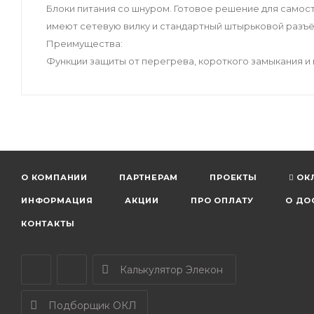
Блоки питания со шнуром. Готовое решение для самос
имеют сетевую вилку и стандартный штырьковой разъём
Преимущества:
Функции защиты от перегрева, короткого замыкания и 
О КОМПАНИИ
ПАРТНЕРАМ
ПРОЕКТЫ
ОК
ИНФОРМАЦИЯ
АКЦИИ
ПРО ОПЛАТУ
О ДО
КОНТАКТЫ
Калькулятор Элекон
Подборщик ОКЛ