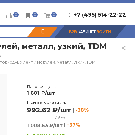
+7 (495) 514-22-22
0
0
0
B2B
КАБИНЕТ
ВОЙТИ
лей, металл, узкий, TDM
ов
—
етодиодных лент и модулей, металл, узкий, TDM
Базовая цена:
1 601
₽
/шт
При авторизации:
992.62 ₽/шт
|
-38%
/ без:
|
-37%
1 008.63 ₽/шт
Имеется в наличии