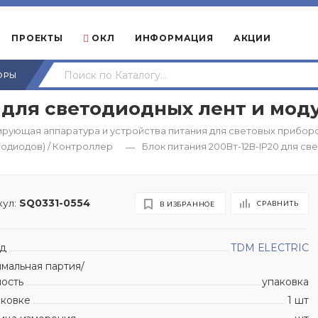
ПРОЕКТЫ
ОКЛ
ИНФОРМАЦИЯ
АКЦИИ
ОРЫ
 для светодиодных лент и моду
рующая аппаратура и устройства питания для световых прибор
тодиодов) / Контроллер
Блок питания 200Вт-12В-IP20 для св
—
ул:
SQ0331-0554
СРАВНИТЬ
В ИЗБРАННОЕ
д
TDM ЕLECTRIC
мальная партия/
ность
упаковка
аковке
1 шт