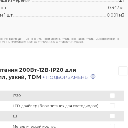
ица измерения
шт
 шт
0.447 кг
м 1 шт
0.001 м3
ения, размещенные на сайте, носят исключительно ознакомительный характер и не
я точным отображением фактических характеристик товара.
тания 200Вт-12В-IP20 для
л, узкий, TDM
+ ПОДБОР ЗАМЕНЫ
IP20
LED-драйвер (блок питания для светодиодов)
Да
Металлический корпус