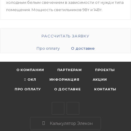
холодным белым свечением в зависимости от нужд и типа
помещения. Мощность светильников 9Вт и 14Вт.
РАССЧИТАТЬ ЗАЯВКУ
Про оплату
О доставке
О КОМПАНИИ
ПАРТНЕРАМ
ПРОЕКТЫ
ОКЛ
ИНФОРМАЦИЯ
АКЦИИ
ПРО ОПЛАТУ
О ДОСТАВКЕ
КОНТАКТЫ
Калькулятор Элекон