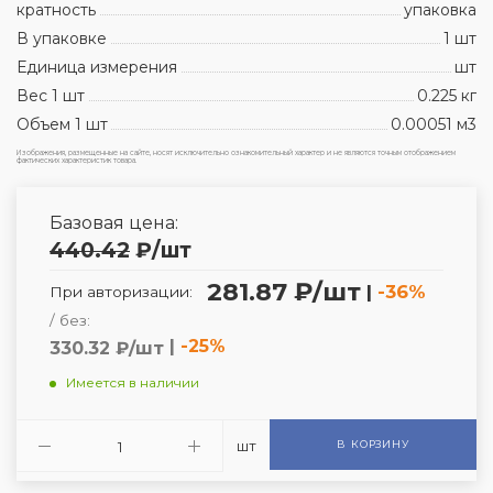
кратность
упаковка
В упаковке
1 шт
Единица измерения
шт
Вес 1 шт
0.225 кг
Объем 1 шт
0.00051 м3
Изображения, размещенные на сайте, носят исключительно ознакомительный характер и не являются точным отображением
фактических характеристик товара.
Базовая цена:
440.42
₽
/шт
281.87 ₽/шт
|
-36%
При авторизации:
/ без:
|
-25%
330.32 ₽/шт
Имеется в наличии
шт
В КОРЗИНУ