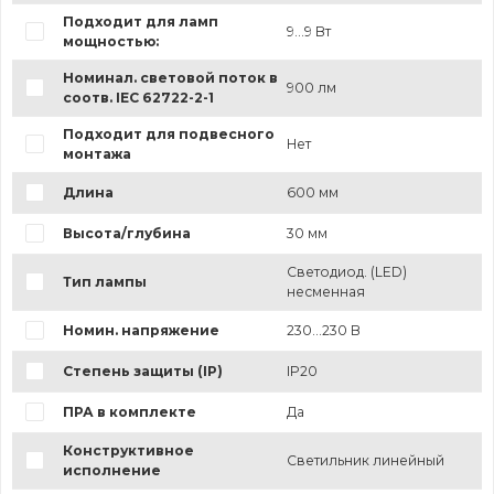
Подходит для ламп
9...9 Вт
мощностью:
Номинал. световой поток в
900 лм
соотв. IEC 62722-2-1
Подходит для подвесного
Нет
монтажа
Длина
600 мм
Высота/глубина
30 мм
Светодиод. (LED)
Тип лампы
несменная
Номин. напряжение
230...230 В
Степень защиты (IP)
IP20
ПРА в комплекте
Да
Конструктивное
Светильник линейный
исполнение