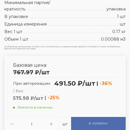
Минимальная партия/
кратность
упаковка
В упаковке
1 шт
Единица измерения
шт
Вес 1 шт
0.17 кг
Объем 1 шт
0.00088 м3
Изображения, размещенные на сайте, носят исключительно ознакомительный характер и не являются точным отображением
фактических характеристик товара.
Базовая цена:
767.97
₽
/шт
491.50 ₽/шт
|
-36%
При авторизации:
/ без:
|
-25%
575.98 ₽/шт
Имеется в наличии
шт
В КОРЗИНУ