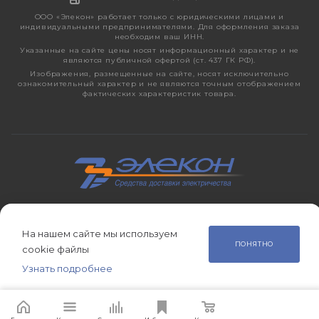
ООО «Элекон» работает только с юридическими лицами и
индивидуальными предпринимателями. Для оформления заказа
необходим ваш ИНН.
Указанные на сайте цены носят информационный характер и не
являются публичной офертой (ст. 437 ГК РФ).
Изображения, размещенные на сайте, носят исключительно
ознакомительный характер и не являются точным отображением
фактических характеристик товара.
2026 © ЭЛЕКОН – кабельно-проводниковая продукция,
электротехническая продукция, светотехника с 1998 года.
На нашем сайте мы используем
ПОНЯТНО
cookie файлы
Узнать подробнее