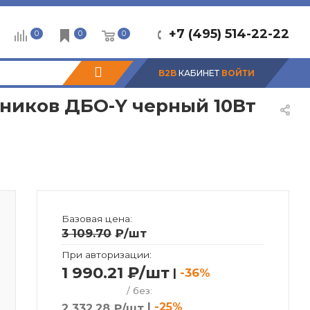
+7 (495) 514-22-22
0
0
0
B2B
КАБИНЕТ
ВОЙТИ
ников ДБО-Y черный 10Вт
Базовая цена:
3 109.70
₽
/шт
При авторизации:
1 990.21 ₽/шт
|
-36%
/ без:
|
-25%
2 332.28 ₽/шт