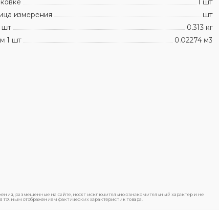
аковке
1 шт
ица измерения
шт
 шт
0.313 кг
м 1 шт
0.02274 м3
ения, размещенные на сайте, носят исключительно ознакомительный характер и не
я точным отображением фактических характеристик товара.