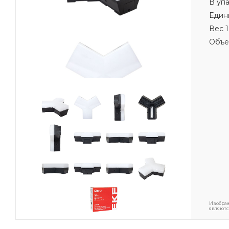
В уп
Един
Вес 1
Объе
Изображ
являютс