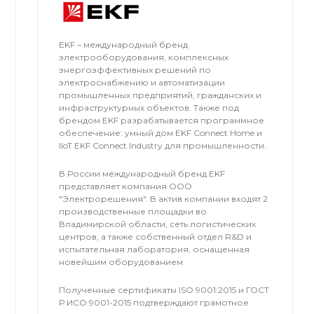
EKF – международный бренд
электрооборудования, комплексных
энергоэффективных решений по
электроснабжению и автоматизации
промышленных предприятий, гражданских и
инфраструктурных объектов. Также под
брендом EKF разрабатывается программное
обеспечение: умный дом EKF Connect Home и
IIoT EKF Connect Industry для промышленности.
В России международный бренд EKF
представляет компания OOO
"Электрорешения". В актив компании входят 2
производственные площадки во
Владимирской области, сеть логистических
центров, а также собственный отдел R&D и
испытательная лаборатория, оснащенная
новейшим оборудованием.
Полученные сертификаты ISO 9001:2015 и ГОСТ
Р ИСО 9001-2015 подтверждают грамотное