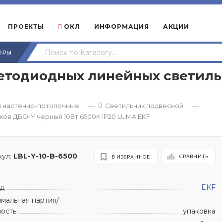
ПРОЕКТЫ
ОКЛ
ИНФОРМАЦИЯ
АКЦИИ
ОРЫ
етодиодных линейных светиль
и настенно-потолочные
Светильник подвесной
—
—
ов ДБО-Y черный 10Вт 6500К IP20 LUMA EKF
ул:
LBL-Y-10-B-6500
СРАВНИТЬ
В ИЗБРАННОЕ
д
EKF
мальная партия/
ность
упаковка