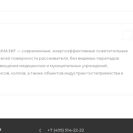
 LUMA EKF — современные, энергоэффективные осветительные
всей поверхности рассеивателя, без видимых перепадов
свещения медицинских и муниципальных учреждений,
сов, холлов, а также объектов индустрии гостеприимства и
Л
+7 (495) 514-22-22