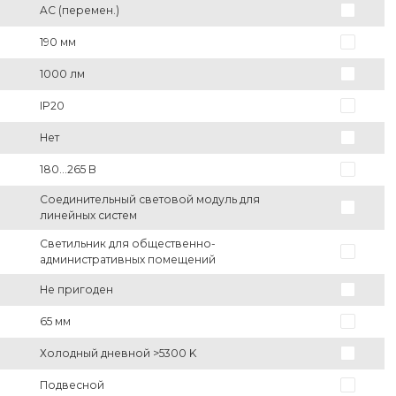
AC (перемен.)
190 мм
1000 лм
IP20
Нет
180...265 В
Соединительный световой модуль для
линейных систем
Светильник для общественно-
административных помещений
Не пригоден
65 мм
Холодный дневной >5300 K
Подвесной