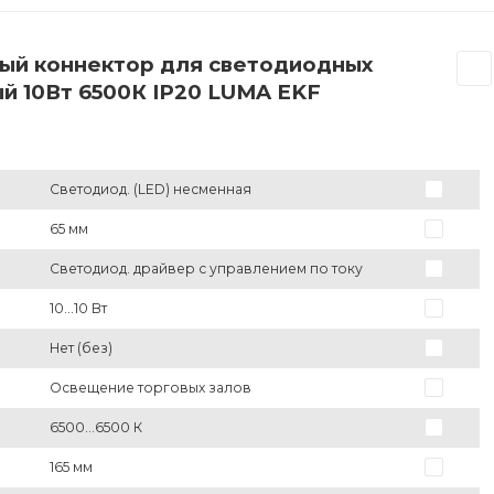
ный коннектор для светодиодных
й 10Вт 6500К IP20 LUMA EKF
Светодиод. (LED) несменная
65 мм
Светодиод. драйвер с управлением по току
10...10 Вт
Нет (без)
Освещение торговых залов
6500...6500 К
165 мм