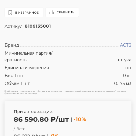
СРАВНИТЬ
В ИЗБРАННОЕ
Артикул:
8106135001
Бренд
АСТЗ
Минимальная партия/
кратность
штука
Единица измерения
шт
Вес 1 шт
10 кг
Объем 1 шт
0.175 м3
Изображения, размещенные на сайте, носят исключительно ознакомительный характер и не являются точным отображением
фактических характеристик товара.
При авторизации:
86 590.80 ₽/шт
|
-10%
/ без:
|
0%