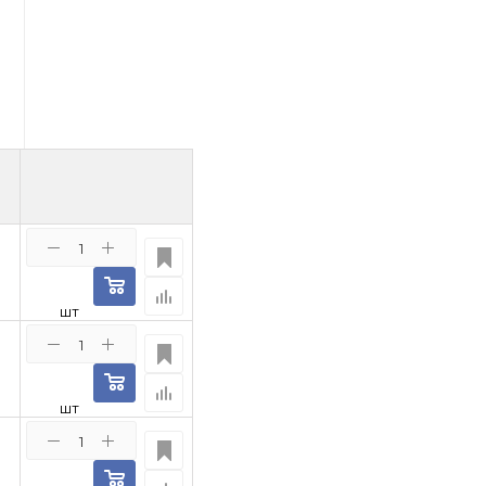
шт
шт