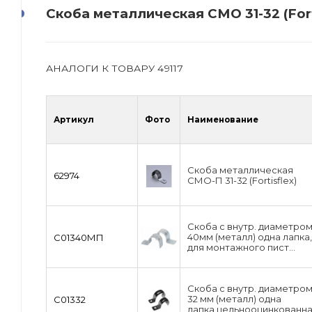
Скоба металлическая СМО 31-32 (Forti
АНАЛОГИ К ТОВАРУ 49117
Артикул
Фото
Наименование
Скоба металлическая
62974
СМО-П 31-32 (Fortisflex)
Скоба с внутр. диаметро
40мм (металл) одна лапка,
С01340МП
для монтажного пист...
Скоба с внутр. диаметро
32 мм (металл) одна
С01332
лапка,цельнооцинкованн