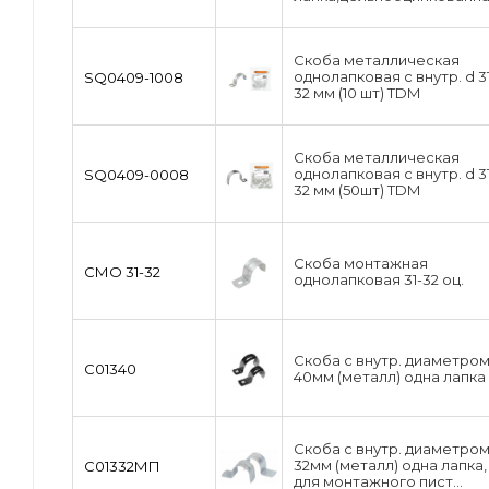
Скоба металлическая
однолапковая с внутр. d 3
SQ0409-1008
32 мм (10 шт) TDM
Скоба металлическая
однолапковая с внутр. d 3
SQ0409-0008
32 мм (50шт) TDM
Скоба монтажная
СМО 31-32
однолапковая 31-32 оц.
Скоба с внутр. диаметро
С01340
40мм (металл) одна лапка
Скоба с внутр. диаметро
32мм (металл) одна лапка,
С01332МП
для монтажного пист...