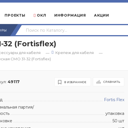
ПРОЕКТЫ
ОКЛ
ИНФОРМАЦИЯ
АКЦИИ
ОРЫ
2 (Fortisflex)
сессуары для кабеля
Крепеж для кабеля
—
—
кая СМО 31-32 (Fortisflex)
ул:
49117
СРАВНИТЬ
В ИЗБРАННОЕ
д
Fortis Flex
мальная партия/
ность
упаковка
аковке
50 шт