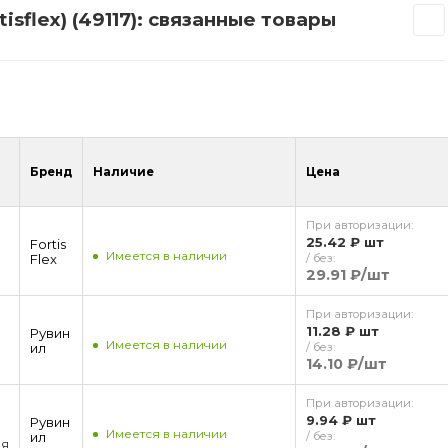
sflex) (49117): связанные товары
Бренд
Наличие
Цена
При авторизации:
25.42 ₽
шт
Fortis
Имеется в наличии
Flex
/ без:
29.91 ₽
/шт
При авторизации:
м
11.28 ₽
шт
Рувин
Имеется в наличии
ил
/ без:
14.10 ₽
/шт
При авторизации:
м
9.94 ₽
шт
Рувин
Имеется в наличии
ил
/ без:
ая