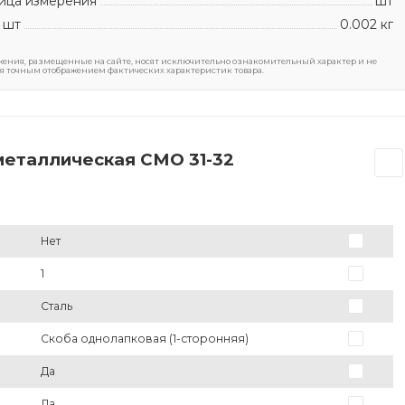
ица измерения
шт
 шт
0.002 кг
ения, размещенные на сайте, носят исключительно ознакомительный характер и не
я точным отображением фактических характеристик товара.
металлическая СМО 31-32
Нет
1
Сталь
Скоба однолапковая (1-сторонняя)
Да
Да