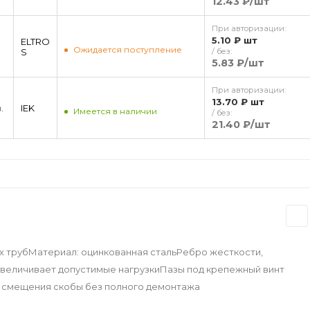
12.43 ₽
/шт
При авторизации:
5.10 ₽
шт
ELTRO
Ожидается поступление
S
/ без:
5.83 ₽
/шт
При авторизации:
13.70 ₽
шт
.
IEK
Имеется в наличии
/ без:
21.40 ₽
/шт
х трубМатериал: оцинкованная стальРебро жесткости,
увеличивает допустимые нагрузкиПазы под крепежный винт
 смещения скобы без полного демонтажа