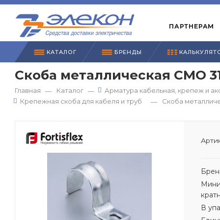
ПАРТНЕРАМ
КАТАЛОГ
БРЕНДЫ
КАЛЬКУЛЯТ
Скоба металлическая СМО 31-3
Главная
Каталог
Арматура кабельная, крепеж и ак
—
—
Крепежная скоба для кабеля и труб
Скоба металличес
—
Артик
Брен
Мини
крат
В уп