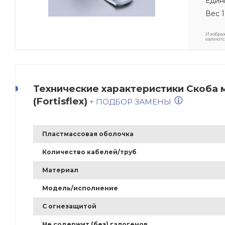
Един
Вес 1
Изображ
являютс
Технические характеристики Скоба 
(Fortisflex)
+ ПОДБОР ЗАМЕНЫ
Пластмассовая оболочка
Количество кабелей/труб
Материал
Модель/исполнение
С огнезащитой
Не содержит (без) галогенов