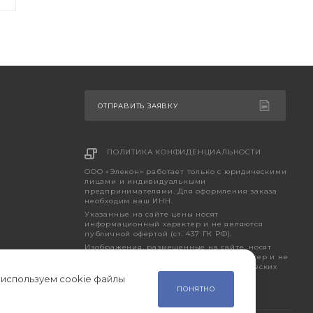
ОТПРАВИТЬ ЗАЯВКУ
ПОЛИТИКА КОНФИДЕНЦИАЛЬНОСТИ
ООО «Элекон» работает только с юридическими
лицами и индивидуальными
предпринимателями. Для оформления заказа
необходим ваш ИНН.
Указанные на сайте цены носят
информационный характер и не являются
публичной офертой (ст. 437 ГК РФ).
Изображения, размещенные на сайте, носят
исключительно ознакомительный характер и не
являются точным отображением фактических
характеристик товара.
 используем cookie файлы
ПОНЯТНО