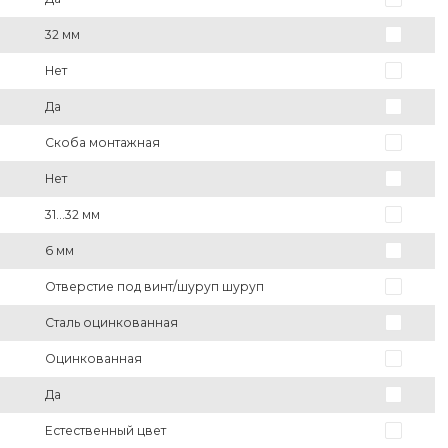
32 мм
Нет
Да
Скоба монтажная
Нет
31...32 мм
6 мм
Отверстие под винт/шуруп шуруп
Сталь оцинкованная
Оцинкованная
Да
Естественный цвет