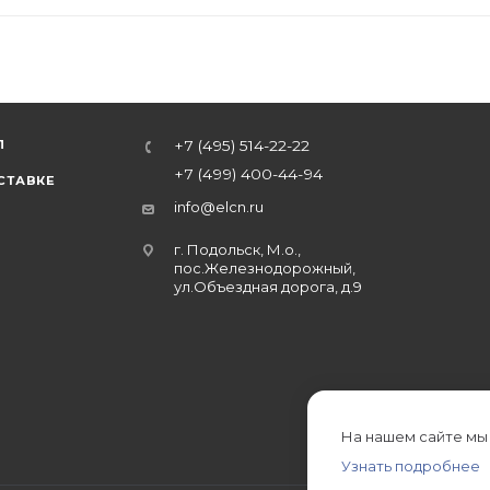
Л
+7 (495) 514-22-22
+7 (499) 400-44-94
СТАВКЕ
info@elcn.ru
г. Подольск, М.о.,
пос.Железнодорожный,
ул.Объездная дорога, д.9
На нашем сайте мы
Узнать подробнее