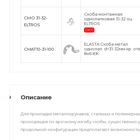
Скоба монтажная
СМО 31-32-
однолапковая 31-32 оц.
ELTROS
ELTROS
ОКЛ
ELASTA Скоба метал.
однолап. d=31-32мм кр. отв
CMAT10-31-100
8х6 IEK
Описание
Для прокладки металлорукавов, стальных и полимерны
проходящее по арочному изгибу скобы, существенно 
продольной конфигурации предполагают возможность