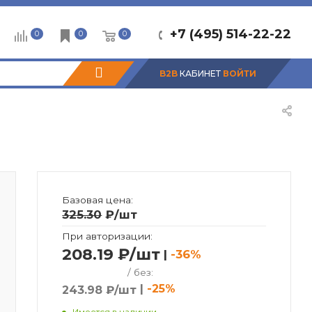
+7 (495) 514-22-22
0
0
0
B2B
КАБИНЕТ
ВОЙТИ
Базовая цена:
325.30
₽
/шт
При авторизации:
208.19 ₽/шт
|
-36%
/ без:
|
-25%
243.98 ₽/шт
Имеется в наличии