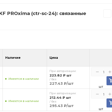
F PROxima (ctr-sc-24): связанные
Наличие
Цена
При авторизации:
223.82 ₽
шт
Имеется в наличии
/ без:
227.43 ₽
/шт
шт
При авторизации:
212.44 ₽
шт
Имеется в наличии
/ без:
295.43 ₽
/шт
шт