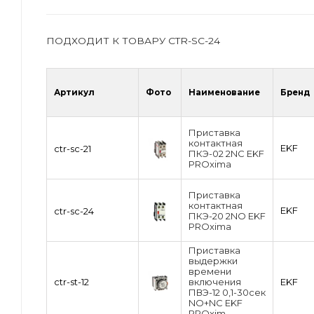
ПОДХОДИТ К ТОВАРУ CTR-SC-24
Артикул
Фото
Наименование
Бренд
Приставка
контактная
EKF
ctr-sc-21
ПКЭ-02 2NC EKF
PROxima
Приставка
контактная
EKF
ctr-sc-24
ПКЭ-20 2NO EKF
PROxima
Приставка
выдержки
времени
ctr-st-12
включения
EKF
ПВЭ-12 0,1-30сек
NO+NC EKF
PROxim...