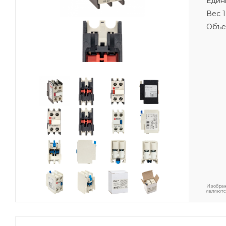
Един
Вес 1
Объе
Изображ
являютс