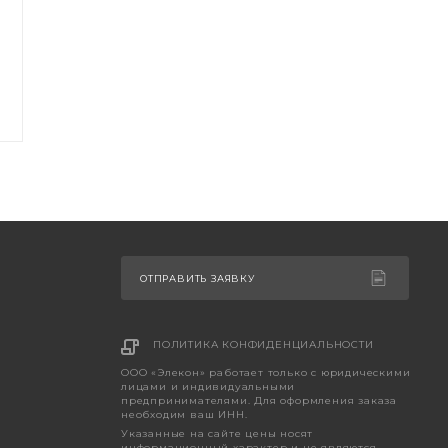
ОТПРАВИТЬ ЗАЯВКУ
ПОЛИТИКА КОНФИДЕНЦИАЛЬНОСТИ
ООО «Элекон» работает только с юридическими
лицами и индивидуальными
предпринимателями. Для оформления заказа
необходим ваш ИНН.
Указанные на сайте цены носят
информационный характер и не являются