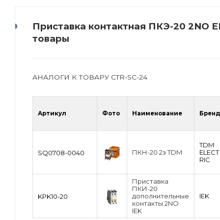
Приставка контактная ПКЭ-20 2NO EK
товары
АНАЛОГИ К ТОВАРУ CTR-SC-24
Артикул
Фото
Наименование
Бренд
TDM
ПКН-20 2з TDM
ЕLECT
SQ0708-0040
RIC
Приставка
ПКИ-20
дополнительные
IEK
KPK10-20
контакты 2NO
IEK