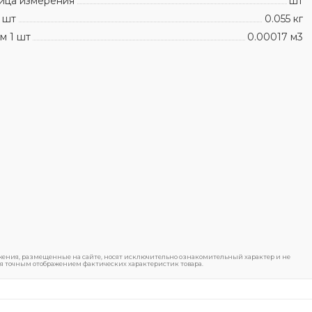
ица измерения
шт
 шт
0.055 кг
м 1 шт
0.00017 м3
ения, размещенные на сайте, носят исключительно ознакомительный характер и не
я точным отображением фактических характеристик товара.