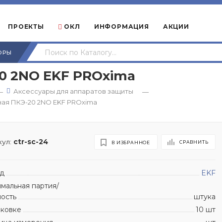
ПРОЕКТЫ
ОКЛ
ИНФОРМАЦИЯ
АКЦИИ
ОРЫ
0 2NO EKF PROxima
Аксессуары для аппаратов защиты
—
—
ная ПКЭ-20 2NO EKF PROxima
ул:
ctr-sc-24
СРАВНИТЬ
В ИЗБРАННОЕ
д
EKF
мальная партия/
ность
штука
аковке
10 шт