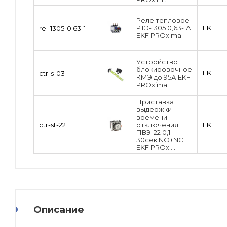
Реле тепловое
РТЭ-1305 0,63-1А
EKF
rel-1305-0.63-1
EKF PROxima
Уcтройство
блокировочное
EKF
ctr-s-03
КМЭ до 95А EKF
PROxima
Приставка
выдержки
времени
ctr-st-22
отключения
EKF
ПВЭ-22 0,1-
30сек NO+NC
EKF PROxi...
Описание