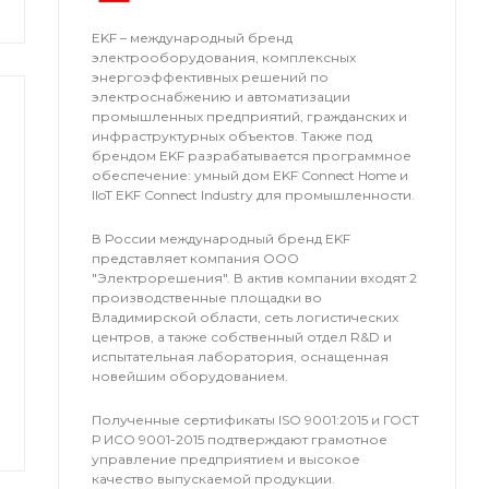
EKF – международный бренд
электрооборудования, комплексных
энергоэффективных решений по
электроснабжению и автоматизации
промышленных предприятий, гражданских и
инфраструктурных объектов. Также под
брендом EKF разрабатывается программное
обеспечение: умный дом EKF Connect Home и
IIoT EKF Connect Industry для промышленности.
В России международный бренд EKF
представляет компания OOO
"Электрорешения". В актив компании входят 2
производственные площадки во
Владимирской области, сеть логистических
центров, а также собственный отдел R&D и
испытательная лаборатория, оснащенная
новейшим оборудованием.
Полученные сертификаты ISO 9001:2015 и ГОСТ
Р ИСО 9001-2015 подтверждают грамотное
управление предприятием и высокое
качество выпускаемой продукции.