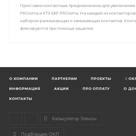
Приставки контактные предназначены для увеличения
PROxima и КТЭ EKF PROxima. На каждый из контакторов
набором размыкающих и замыкающих контактов. Конта
фиксируются при помощи защелки.
О КОМПАНИИ
ПАРТНЕРАМ
ПРОЕКТЫ
ОК
ИНФОРМАЦИЯ
АКЦИИ
ПРО ОПЛАТУ
О ДО
КОНТАКТЫ
Калькулятор Элекон
Подборщик ОКЛ