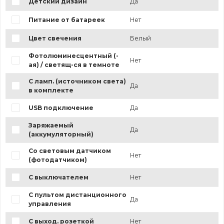
Детский дизайн
Да
Питание от батареек
Нет
Цвет свечения
Белый
Фотолюминесцентный (-
Нет
ая) / светящ-ся в темноте
С ламп. (источником света)
Да
в комплекте
USB подключение
Да
Заряжаемый
Да
(аккумуляторный)
Со световым датчиком
Нет
(фотодатчиком)
С выключателем
Нет
С пультом дистанционного
Да
управления
С выход. розеткой
Нет