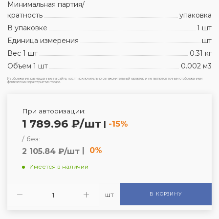
Минимальная партия/
кратность
упаковка
В упаковке
1 шт
Единица измерения
шт
Вес 1 шт
0.31 кг
Объем 1 шт
0.002 м3
Изображения, размещенные на сайте, носят исключительно ознакомительный характер и не являются точным отображением
фактических характеристик товара.
При авторизации:
1 789.96 ₽/шт
|
-15%
/ без:
|
0%
2 105.84 ₽/шт
Имеется в наличии
шт
В КОРЗИНУ