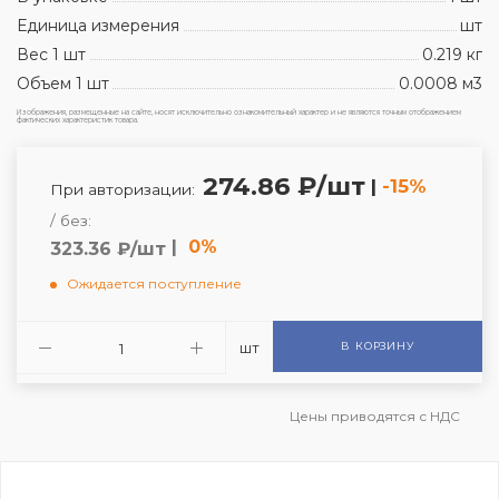
Единица измерения
шт
Вес 1 шт
0.219 кг
Объем 1 шт
0.0008 м3
Изображения, размещенные на сайте, носят исключительно ознакомительный характер и не являются точным отображением
фактических характеристик товара.
274.86 ₽/шт
|
-15%
При авторизации:
/ без:
|
0%
323.36 ₽/шт
Ожидается поступление
шт
В КОРЗИНУ
Цены приводятся с НДС