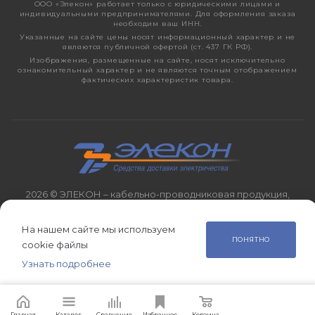
ООО «Элекон» работает только с юридическими лицами и
индивидуальными предпринимателями. Для оформления заказа
необходим ваш ИНН.
Указанные на сайте цены носят информационный характер и не
являются публичной офертой (ст. 437 ГК РФ).
Изображения, размещенные на сайте, носят исключительно
ознакомительный характер и не являются точным отображением
фактических характеристик товара.
2026 © ЭЛЕКОН – кабельно-проводниковая продукция,
электротехническая продукция, светотехника с 1998 года.
На нашем сайте мы используем
ПОНЯТНО
cookie файлы
Узнать подробнее
Главная
Сравнение
Корзина
Избранное
Каталог