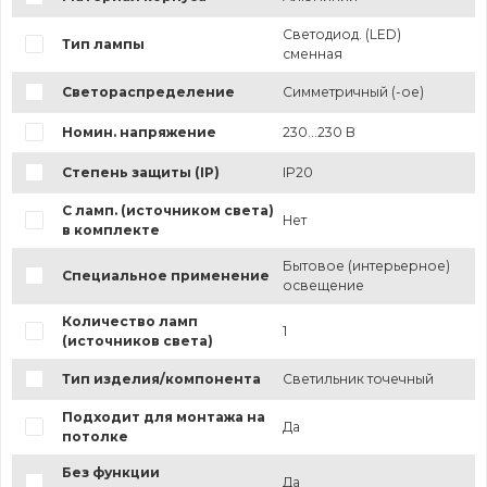
Светодиод. (LED)
Тип лампы
сменная
Светораспределение
Симметричный (-ое)
Номин. напряжение
230...230 В
Степень защиты (IP)
IP20
С ламп. (источником света)
Нет
в комплекте
Бытовое (интерьерное)
Специальное применение
освещение
Количество ламп
1
(источников света)
Тип изделия/компонента
Светильник точечный
Подходит для монтажа на
Да
потолке
Без функции
Да