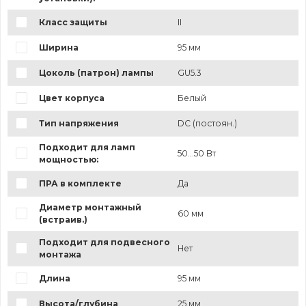
Класс защиты
II
Ширина
95 мм
Цоколь (патрон) лампы
GU5.3
Цвет корпуса
Белый
Тип напряжения
DC (постоян.)
Подходит для ламп
50...50 Вт
мощностью:
ПРА в комплекте
Да
Диаметр монтажный
60 мм
(встраив.)
Подходит для подвесного
Нет
монтажа
Длина
95 мм
Высота/глубина
25 мм