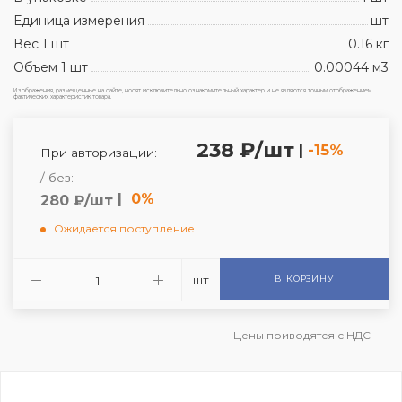
Единица измерения
шт
Вес 1 шт
0.16 кг
Объем 1 шт
0.00044 м3
Изображения, размещенные на сайте, носят исключительно ознакомительный характер и не являются точным отображением
фактических характеристик товара.
238 ₽/шт
|
-15%
При авторизации:
/ без:
|
0%
280 ₽/шт
Ожидается поступление
шт
В КОРЗИНУ
Цены приводятся с НДС