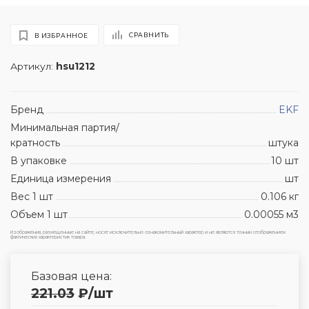
СРАВНИТЬ
В ИЗБРАННОЕ
Артикул:
hsu1212
Бренд
EKF
Минимальная партия/
кратность
штука
В упаковке
10 шт
Единица измерения
шт
Вес 1 шт
0.106 кг
Объем 1 шт
0.00055 м3
Изображения, размещенные на сайте, носят исключительно ознакомительный характер и не являются точным отображением
фактических характеристик товара.
Базовая цена:
221.03
₽
/шт