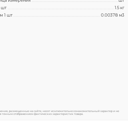
ица измерения
шт
 шт
1.5 кг
м 1 шт
0.00378 м3
ения, размещенные на сайте, носят исключительно ознакомительный характер и не
я точным отображением фактических характеристик товара.