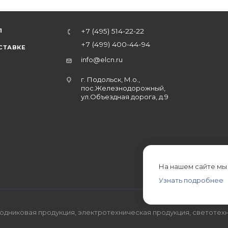
Л
+7 (495) 514-22-22
+7 (499) 400-44-94
СТАВКЕ
info@elcn.ru
г. Подольск, М.о.,
пос.Железнодорожный,
ул.Объездная дорога, д.9
На нашем сайте мы
Узнать подробнее
дниковая продукция, электротехническая продукция, светотехн