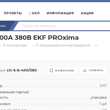
ПРОЕКТЫ
ОКЛ
ИНФОРМАЦИЯ
АКЦИИ
ОРЫ
00А 380В EKF PROxima
Контакторы
Катушка для контактора/реле
—
—
—
ул:
ctr-k-b-400/380
СРАВНИТЬ
В ИЗБРАННОЕ
д
EKF
мальная партия/
ность
упаковка
аковке
1 шт