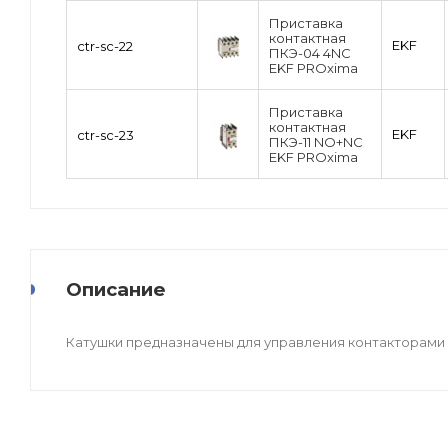
Приставка
контактная
EKF
ctr-sc-22
ПКЭ-04 4NC
EKF PROxima
Приставка
контактная
EKF
ctr-sc-23
ПКЭ-11 NO+NC
EKF PROxima
Описание
Катушки предназначены для управления контакторами 