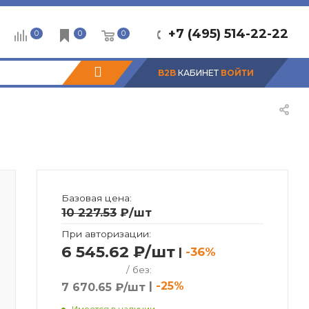
+7 (495) 514-22-22
0
0
0
B2B
КАБИНЕТ
ВОЙТИ
Базовая цена:
10 227.53
₽
/шт
При авторизации:
6 545.62 ₽/шт
|
-36%
/ без:
|
-25%
7 670.65 ₽/шт
Имеется в наличии