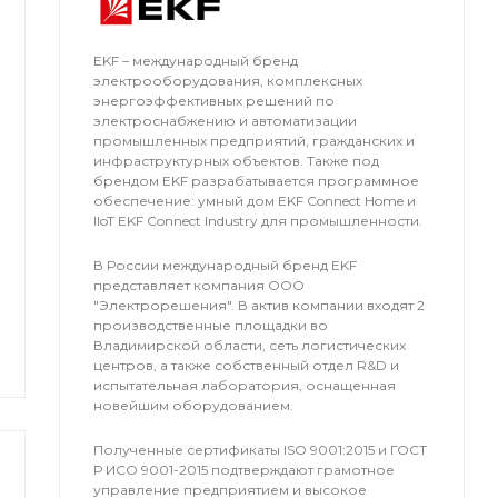
EKF – международный бренд
электрооборудования, комплексных
энергоэффективных решений по
электроснабжению и автоматизации
промышленных предприятий, гражданских и
инфраструктурных объектов. Также под
брендом EKF разрабатывается программное
обеспечение: умный дом EKF Connect Home и
IIoT EKF Connect Industry для промышленности.
В России международный бренд EKF
представляет компания OOO
"Электрорешения". В актив компании входят 2
производственные площадки во
Владимирской области, сеть логистических
центров, а также собственный отдел R&D и
испытательная лаборатория, оснащенная
новейшим оборудованием.
Полученные сертификаты ISO 9001:2015 и ГОСТ
Р ИСО 9001-2015 подтверждают грамотное
управление предприятием и высокое