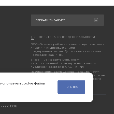
ОТПРАВИТЬ ЗАЯВКУ
ПОЛИТИКА КОНФИДЕНЦИАЛЬНОСТИ
ООО «Элекон» работает только с юридическими
лицами и индивидуальными
предпринимателями. Для оформления заказа
необходим ваш ИНН.
Указанные на сайте цены носят
информационный характер и не являются
публичной офертой (ст. 437 ГК РФ).
Изображения, размещенные на сайте, носят
исключительно ознакомительный характер и не
являются точным отображением фактических
характеристик товара.
 используем cookie файлы
ПОНЯТНО
ика с 1998