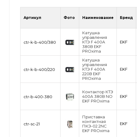
Артикул
Фото
Наименование
Бренд
Катушка
управления
КТЭ F 400А
EKF
ctr-k-b-400/380
380В EKF
PROxima
Катушка
управления
КТЭ F 400А
EKF
ctr-k-b-400/220
220В EKF
PROxima
Контактор КТЭ
400А 380В NO
EKF
ctr-b-400-380
EKF PROxima
Приставка
контактная
EKF
ctr-sc-21
ПКЭ-02 2NC
EKF PROxima