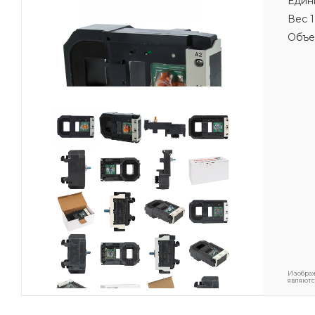
Един
Вес 1
Объе
Изображ
являютс