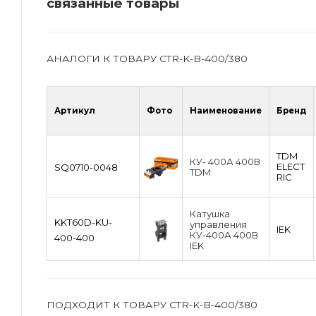
связанные товары
АНАЛОГИ К ТОВАРУ CTR-K-B-400/380
Артикул
Фото
Наименование
Бренд
TDM
КУ- 400А 400В
ЕLECT
SQ0710-0048
TDM
RIC
Катушка
KKT60D-KU-
управления
IEK
КУ-400А 400В
400-400
IEK
ПОДХОДИТ К ТОВАРУ CTR-K-B-400/380