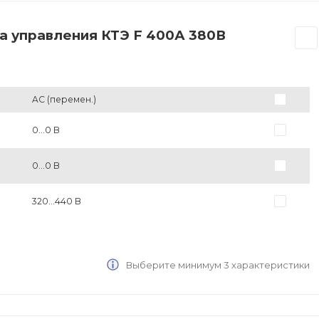
а управления КТЭ F 400А 380В
AC (перемен.)
0...0 В
0...0 В
320...440 В
Выберите минимум 3 характеристики