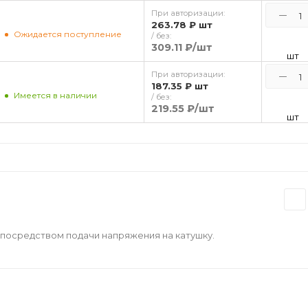
При авторизации:
263.78 ₽
шт
Ожидается поступление
/ без:
309.11 ₽
/шт
шт
При авторизации:
187.35 ₽
шт
Имеется в наличии
/ без:
219.55 ₽
/шт
шт
посредством подачи напряжения на катушку.