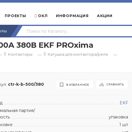
ПРОЕКТЫ
ОКЛ
ИНФОРМАЦИЯ
АКЦИИ
ОРЫ
00А 380В EKF PROxima
Контакторы
Катушка для контактора/реле
—
—
—
ул:
ctr-k-b-500/380
СРАВНИТЬ
В ИЗБРАННОЕ
д
EKF
мальная партия/
ность
упаковка
аковке
1 шт