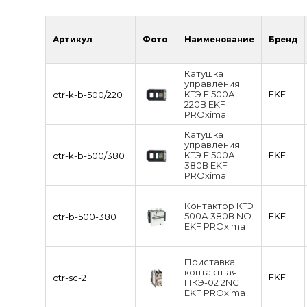
Артикул
Фото
Наименование
Бренд
Катушка
управления
КТЭ F 500А
EKF
ctr-k-b-500/220
220В EKF
PROxima
Катушка
управления
КТЭ F 500А
EKF
ctr-k-b-500/380
380В EKF
PROxima
Контактор КТЭ
500А 380В NO
EKF
ctr-b-500-380
EKF PROxima
Приставка
контактная
EKF
ctr-sc-21
ПКЭ-02 2NC
EKF PROxima