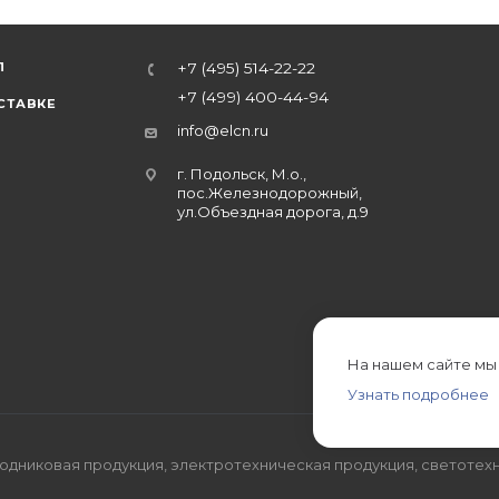
Л
+7 (495) 514-22-22
+7 (499) 400-44-94
СТАВКЕ
info@elcn.ru
г. Подольск, М.о.,
пос.Железнодорожный,
ул.Объездная дорога, д.9
На нашем сайте мы
Узнать подробнее
дниковая продукция, электротехническая продукция, светотехн