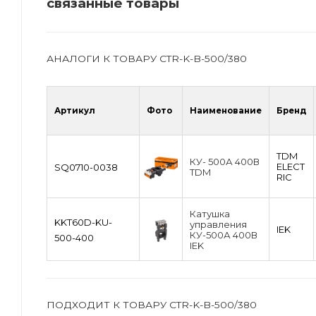
связанные товары
АНАЛОГИ К ТОВАРУ CTR-K-B-500/380
Артикул
Фото
Наименование
Бренд
TDM
КУ- 500А 400В
ЕLECT
SQ0710-0038
TDM
RIC
Катушка
KKT60D-KU-
управления
IEK
КУ-500А 400В
500-400
IEK
ПОДХОДИТ К ТОВАРУ CTR-K-B-500/380