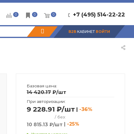
+7 (495) 514-22-22
0
0
0
B2B
КАБИНЕТ
ВОЙТИ
Базовая цена:
14 420.17
₽
/шт
При авторизации:
9 228.91 ₽/шт
|
-36%
/ без:
|
-25%
10 815.13 ₽/шт
Имеется в наличии