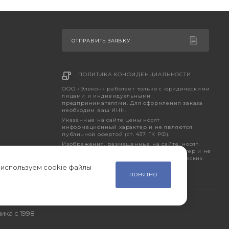
ОТПРАВИТЬ ЗАЯВКУ
ПОЛИТИКА КОНФИДЕНЦИАЛЬНОСТИ
ООО «Элекон» работает только с юридическими
лицами и индивидуальными
предпринимателями. Для оформления заказа
необходим ваш ИНН.
Указанные на сайте цены носят
информационный характер и не являются
публичной офертой (ст. 437 ГК РФ).
Изображения, размещенные на сайте, носят
исключительно ознакомительный характер и не
являются точным отображением фактических
характеристик товара.
 используем cookie файлы
ПОНЯТНО
ика с 1998