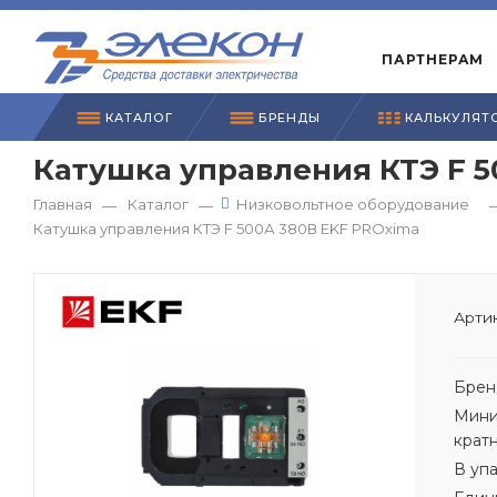
ПАРТНЕРАМ
КАТАЛОГ
БРЕНДЫ
КАЛЬКУЛЯТ
Катушка управления КТЭ F 5
Главная
Каталог
Низковольтное оборудование
—
—
Катушка управления КТЭ F 500А 380В EKF PROxima
Артик
Брен
Мини
крат
В уп