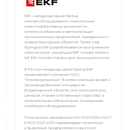
EKF – международный бренд
электрооборудования, комплексных
энергоэффективных решений по
электроснабжению и автоматизации
промышленных предприятий, гражданских и
инфраструктурных объектов. Также под
брендом EKF разрабатывается программное
обеспечение: умный дом EKF Connect Home и
IIoT EKF Connect Industry для промышленности.
В России международный бренд EKF
представляет компания OOO
"Электрорешения". В актив компании входят 2
производственные площадки во
Владимирской области, сеть логистических
центров, а также собственный отдел R&D и
испытательная лаборатория, оснащенная
новейшим оборудованием.
Полученные сертификаты ISO 9001:2015 и ГОСТ
Р ИСО 9001-2015 подтверждают грамотное
управление предприятием и высокое