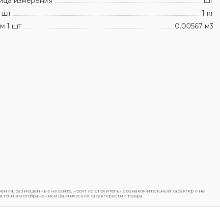
ица измерения
шт
 шт
1 кг
м 1 шт
0.00567 м3
ения, размещенные на сайте, носят исключительно ознакомительный характер и не
я точным отображением фактических характеристик товара.