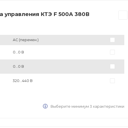
а управления КТЭ F 500А 380В
AC (перемен.)
0...0 В
0...0 В
320...440 В
Выберите минимум 3 характеристики