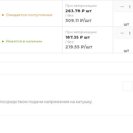
При авторизации:
263.78 ₽
шт
Ожидается поступление
/ без:
309.11 ₽
/шт
шт
При авторизации:
187.35 ₽
шт
Имеется в наличии
/ без:
219.55 ₽
/шт
шт
посредством подачи напряжения на катушку.