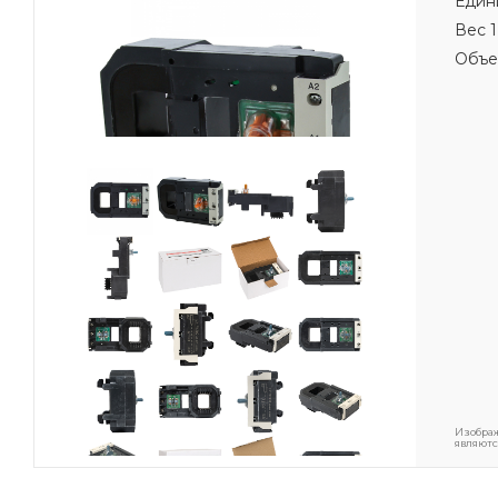
Един
Вес 1
Объе
Изображ
являютс