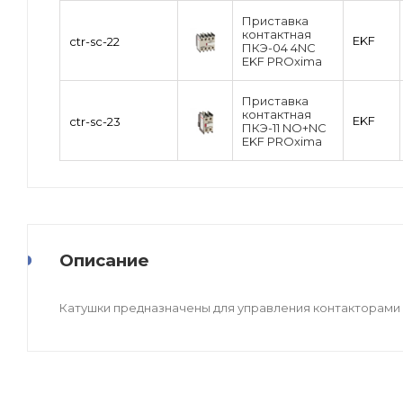
Приставка
контактная
EKF
ctr-sc-22
ПКЭ-04 4NC
EKF PROxima
Приставка
контактная
EKF
ctr-sc-23
ПКЭ-11 NO+NC
EKF PROxima
Описание
Катушки предназначены для управления контакторами 